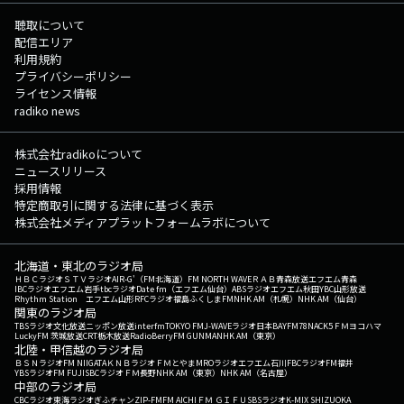
聴取について
配信エリア
利用規約
プライバシーポリシー
ライセンス情報
radiko news
株式会社radikoについて
ニュースリリース
採用情報
特定商取引に関する法律に基づく表示
株式会社メディアプラットフォームラボについて
北海道・東北のラジオ局
ＨＢＣラジオ
ＳＴＶラジオ
AIR-G'（FM北海道）
FM NORTH WAVE
ＲＡＢ青森放送
エフエム青森
IBCラジオ
エフエム岩手
tbcラジオ
Date fm（エフエム仙台）
ABSラジオ
エフエム秋田
YBC山形放送
Rhythm Station エフエム山形
RFCラジオ福島
ふくしまFM
NHK AM（札幌）
NHK AM（仙台）
関東のラジオ局
TBSラジオ
文化放送
ニッポン放送
interfm
TOKYO FM
J-WAVE
ラジオ日本
BAYFM78
NACK5
ＦＭヨコハマ
LuckyFM 茨城放送
CRT栃木放送
RadioBerry
FM GUNMA
NHK AM（東京）
北陸・甲信越のラジオ局
ＢＳＮラジオ
FM NIIGATA
ＫＮＢラジオ
ＦＭとやま
MROラジオ
エフエム石川
FBCラジオ
FM福井
YBSラジオ
FM FUJI
SBCラジオ
ＦＭ長野
NHK AM（東京）
NHK AM（名古屋）
中部のラジオ局
CBCラジオ
東海ラジオ
ぎふチャン
ZIP-FM
FM AICHI
ＦＭ ＧＩＦＵ
SBSラジオ
K-MIX SHIZUOKA