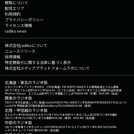
聴取について
配信エリア
利用規約
プライバシーポリシー
ライセンス情報
radiko news
株式会社radikoについて
ニュースリリース
採用情報
特定商取引に関する法律に基づく表示
株式会社メディアプラットフォームラボについて
北海道・東北のラジオ局
ＨＢＣラジオ
ＳＴＶラジオ
AIR-G'（FM北海道）
FM NORTH WAVE
ＲＡＢ青森放送
エフエム青森
IBCラジオ
エフエム岩手
tbcラジオ
Date fm（エフエム仙台）
ABSラジオ
エフエム秋田
YBC山形放送
Rhythm Station エフエム山形
RFCラジオ福島
ふくしまFM
NHK AM（札幌）
NHK AM（仙台）
関東のラジオ局
TBSラジオ
文化放送
ニッポン放送
interfm
TOKYO FM
J-WAVE
ラジオ日本
BAYFM78
NACK5
ＦＭヨコハマ
LuckyFM 茨城放送
CRT栃木放送
RadioBerry
FM GUNMA
NHK AM（東京）
北陸・甲信越のラジオ局
ＢＳＮラジオ
FM NIIGATA
ＫＮＢラジオ
ＦＭとやま
MROラジオ
エフエム石川
FBCラジオ
FM福井
YBSラジオ
FM FUJI
SBCラジオ
ＦＭ長野
NHK AM（東京）
NHK AM（名古屋）
中部のラジオ局
CBCラジオ
東海ラジオ
ぎふチャン
ZIP-FM
FM AICHI
ＦＭ ＧＩＦＵ
SBSラジオ
K-MIX SHIZUOKA
レディオキューブ ＦＭ三重
NHK AM（名古屋）