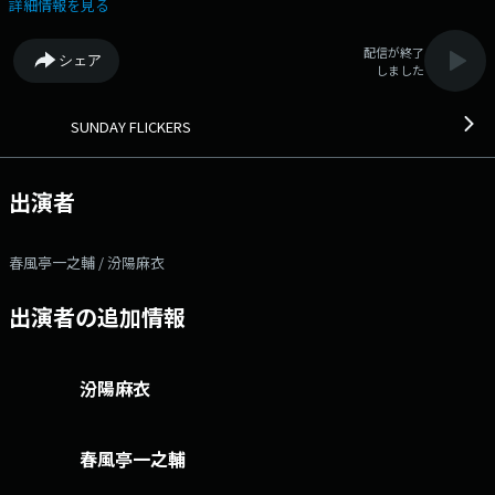
ョート・オン・ショート」 現役落語家 春風亭一之輔が毎週ひとつ「落
詳細情報を見る
語」や「落語にまつわるよもやま話」を披露！ 一之輔流にショートに凝
縮された古典落語の数々が生き生きと登場。 あなたの家が寄席になりま
配信が終了
シェア
す！ 7時6分ごろ ◇「一之輔のそこがしりたい」 人、本、映画、あ
しました
らゆるエンタメから一之輔が毎週気になったものをご紹介するコーナ
ー。 今回はシンガーソングライターの朝倉さやさんが登場！
▽06:15〜 【 Morning Tablet 】 その日のメッセージテーマにまつわるよ
SUNDAY FLICKERS
もやま話を番組パーソナリティがお送りします。 ▽06:45〜 【 落語シ
ョート・オン・ショート 】 現役落語家 春風亭一之輔が毎週ひとつ「落
語」や「落語にまつわるよもやま話」を披露！あなたの家が寄席になりま
出演者
す！ ▽07:15〜 【 一之輔のそこがしりたい 】 人、本、映画、あらゆ
るエンタメから一之輔が毎週気になったものをご紹介するコーナー！
番組Webサイト：http://www.jfn.jp/sunday/ メッセージフォーム：
春風亭一之輔 / 汾陽麻衣
https://form.audee.jp/sundayflickers/message Xハッシュタグは「#
サンフリ」 Xアカウントは「@SUNDAY_FLICKERS」
出演者の追加情報
汾陽麻衣
春風亭一之輔