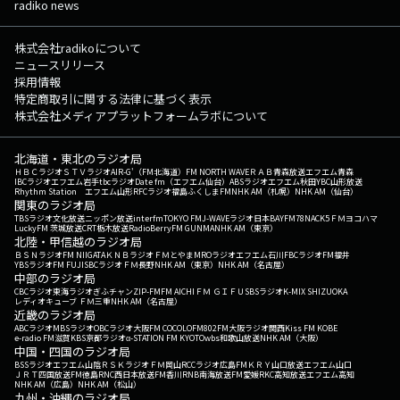
radiko news
株式会社radikoについて
ニュースリリース
採用情報
特定商取引に関する法律に基づく表示
株式会社メディアプラットフォームラボについて
北海道・東北のラジオ局
ＨＢＣラジオ
ＳＴＶラジオ
AIR-G'（FM北海道）
FM NORTH WAVE
ＲＡＢ青森放送
エフエム青森
IBCラジオ
エフエム岩手
tbcラジオ
Date fm（エフエム仙台）
ABSラジオ
エフエム秋田
YBC山形放送
Rhythm Station エフエム山形
RFCラジオ福島
ふくしまFM
NHK AM（札幌）
NHK AM（仙台）
関東のラジオ局
TBSラジオ
文化放送
ニッポン放送
interfm
TOKYO FM
J-WAVE
ラジオ日本
BAYFM78
NACK5
ＦＭヨコハマ
LuckyFM 茨城放送
CRT栃木放送
RadioBerry
FM GUNMA
NHK AM（東京）
北陸・甲信越のラジオ局
ＢＳＮラジオ
FM NIIGATA
ＫＮＢラジオ
ＦＭとやま
MROラジオ
エフエム石川
FBCラジオ
FM福井
YBSラジオ
FM FUJI
SBCラジオ
ＦＭ長野
NHK AM（東京）
NHK AM（名古屋）
中部のラジオ局
CBCラジオ
東海ラジオ
ぎふチャン
ZIP-FM
FM AICHI
ＦＭ ＧＩＦＵ
SBSラジオ
K-MIX SHIZUOKA
レディオキューブ ＦＭ三重
NHK AM（名古屋）
近畿のラジオ局
ABCラジオ
MBSラジオ
OBCラジオ大阪
FM COCOLO
FM802
FM大阪
ラジオ関西
Kiss FM KOBE
e-radio FM滋賀
KBS京都ラジオ
α-STATION FM KYOTO
wbs和歌山放送
NHK AM（大阪）
中国・四国のラジオ局
BSSラジオ
エフエム山陰
ＲＳＫラジオ
ＦＭ岡山
RCCラジオ
広島FM
ＫＲＹ山口放送
エフエム山口
ＪＲＴ四国放送
FM徳島
RNC西日本放送
FM香川
RNB南海放送
FM愛媛
RKC高知放送
エフエム高知
NHK AM（広島）
NHK AM（松山）
九州・沖縄のラジオ局