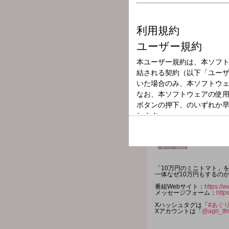
放送局
放送時間
2025年12月8日
番組名
あぐりずむ
「10万円のミニトマト」
一体なぜ10万円もするのか
番組Webサイト：
https://w
メッセージフォーム：
http
Xハッシュタグは「
#あぐ
Xアカウントは「
@agri_tf