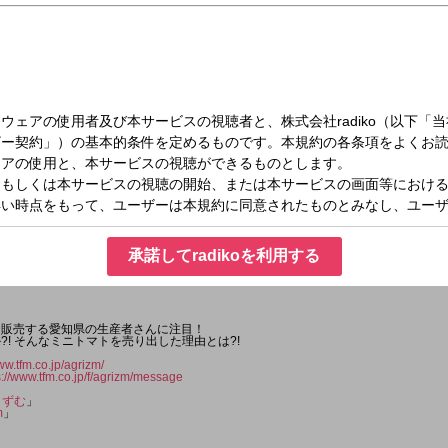
（月）16:50～17:00
承諾してradikoを利用する
を販売する愛知県の生産者さんに注目！
?! そんなミニトマトを売り出した理由とは?!
ww.tfm.co.jp/agrizm/
s://www.tfm.co.jp/f/agrizm/message
りずむ
」
m
」