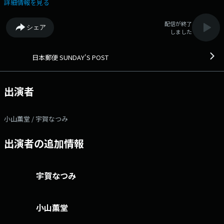
てお楽しみください。 お聴き逃しなく。 番組Webサイト：
詳細情報を見る
https://www.tfm.co.jp/post/ メッセージフォーム：
https://www.tfm.co.jp/post/form/ Xハッシュタグは「#サンポス」 X
配信が終了
シェア
アカウントは「@sundayspost1」
しました
日本郵便 SUNDAY'S POST
出演者
小山薫堂 / 宇賀なつみ
出演者の追加情報
宇賀なつみ
小山薫堂