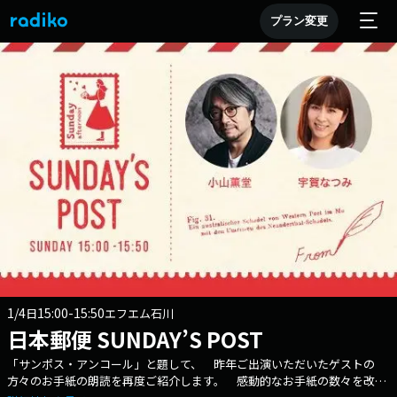
プラン変更
1/4
15:00-15:50
日
エフエム石川
日本郵便 SUNDAY’S POST
「サンポス・アンコール」と題して、 昨年ご出演いただいたゲストの
方々のお手紙の朗読を再度ご紹介します。 感動的なお手紙の数々を改め