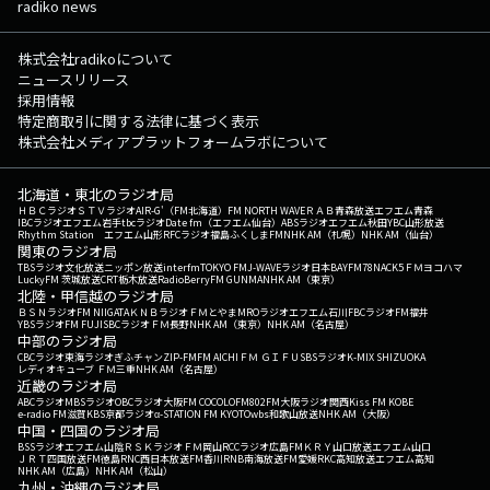
radiko news
株式会社radikoについて
ニュースリリース
採用情報
特定商取引に関する法律に基づく表示
株式会社メディアプラットフォームラボについて
北海道・東北のラジオ局
ＨＢＣラジオ
ＳＴＶラジオ
AIR-G'（FM北海道）
FM NORTH WAVE
ＲＡＢ青森放送
エフエム青森
IBCラジオ
エフエム岩手
tbcラジオ
Date fm（エフエム仙台）
ABSラジオ
エフエム秋田
YBC山形放送
Rhythm Station エフエム山形
RFCラジオ福島
ふくしまFM
NHK AM（札幌）
NHK AM（仙台）
関東のラジオ局
TBSラジオ
文化放送
ニッポン放送
interfm
TOKYO FM
J-WAVE
ラジオ日本
BAYFM78
NACK5
ＦＭヨコハマ
LuckyFM 茨城放送
CRT栃木放送
RadioBerry
FM GUNMA
NHK AM（東京）
北陸・甲信越のラジオ局
ＢＳＮラジオ
FM NIIGATA
ＫＮＢラジオ
ＦＭとやま
MROラジオ
エフエム石川
FBCラジオ
FM福井
YBSラジオ
FM FUJI
SBCラジオ
ＦＭ長野
NHK AM（東京）
NHK AM（名古屋）
中部のラジオ局
CBCラジオ
東海ラジオ
ぎふチャン
ZIP-FM
FM AICHI
ＦＭ ＧＩＦＵ
SBSラジオ
K-MIX SHIZUOKA
レディオキューブ ＦＭ三重
NHK AM（名古屋）
近畿のラジオ局
ABCラジオ
MBSラジオ
OBCラジオ大阪
FM COCOLO
FM802
FM大阪
ラジオ関西
Kiss FM KOBE
e-radio FM滋賀
KBS京都ラジオ
α-STATION FM KYOTO
wbs和歌山放送
NHK AM（大阪）
中国・四国のラジオ局
BSSラジオ
エフエム山陰
ＲＳＫラジオ
ＦＭ岡山
RCCラジオ
広島FM
ＫＲＹ山口放送
エフエム山口
ＪＲＴ四国放送
FM徳島
RNC西日本放送
FM香川
RNB南海放送
FM愛媛
RKC高知放送
エフエム高知
NHK AM（広島）
NHK AM（松山）
九州・沖縄のラジオ局