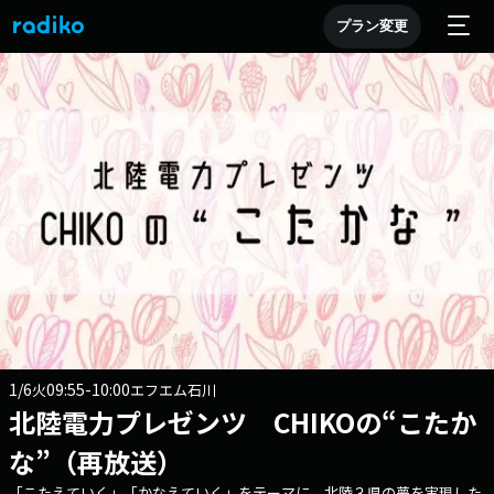
プラン変更
1/6
09:55-10:00
火
エフエム石川
北陸電力プレゼンツ CHIKOの“こたか
な”（再放送）
「こたえていく」「かなえていく」をテーマに、北陸３県の夢を実現した