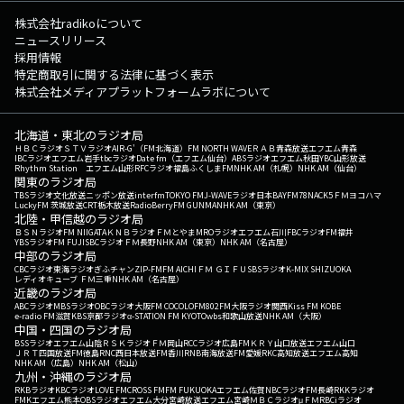
株式会社radikoについて
ニュースリリース
採用情報
特定商取引に関する法律に基づく表示
株式会社メディアプラットフォームラボについて
北海道・東北のラジオ局
ＨＢＣラジオ
ＳＴＶラジオ
AIR-G'（FM北海道）
FM NORTH WAVE
ＲＡＢ青森放送
エフエム青森
IBCラジオ
エフエム岩手
tbcラジオ
Date fm（エフエム仙台）
ABSラジオ
エフエム秋田
YBC山形放送
Rhythm Station エフエム山形
RFCラジオ福島
ふくしまFM
NHK AM（札幌）
NHK AM（仙台）
関東のラジオ局
TBSラジオ
文化放送
ニッポン放送
interfm
TOKYO FM
J-WAVE
ラジオ日本
BAYFM78
NACK5
ＦＭヨコハマ
LuckyFM 茨城放送
CRT栃木放送
RadioBerry
FM GUNMA
NHK AM（東京）
北陸・甲信越のラジオ局
ＢＳＮラジオ
FM NIIGATA
ＫＮＢラジオ
ＦＭとやま
MROラジオ
エフエム石川
FBCラジオ
FM福井
YBSラジオ
FM FUJI
SBCラジオ
ＦＭ長野
NHK AM（東京）
NHK AM（名古屋）
中部のラジオ局
CBCラジオ
東海ラジオ
ぎふチャン
ZIP-FM
FM AICHI
ＦＭ ＧＩＦＵ
SBSラジオ
K-MIX SHIZUOKA
レディオキューブ ＦＭ三重
NHK AM（名古屋）
近畿のラジオ局
ABCラジオ
MBSラジオ
OBCラジオ大阪
FM COCOLO
FM802
FM大阪
ラジオ関西
Kiss FM KOBE
e-radio FM滋賀
KBS京都ラジオ
α-STATION FM KYOTO
wbs和歌山放送
NHK AM（大阪）
中国・四国のラジオ局
BSSラジオ
エフエム山陰
ＲＳＫラジオ
ＦＭ岡山
RCCラジオ
広島FM
ＫＲＹ山口放送
エフエム山口
ＪＲＴ四国放送
FM徳島
RNC西日本放送
FM香川
RNB南海放送
FM愛媛
RKC高知放送
エフエム高知
NHK AM（広島）
NHK AM（松山）
九州・沖縄のラジオ局
RKBラジオ
KBCラジオ
LOVE FM
CROSS FM
FM FUKUOKA
エフエム佐賀
NBCラジオ
FM長崎
RKKラジオ
FMKエフエム熊本
OBSラジオ
エフエム大分
宮崎放送
エフエム宮崎
ＭＢＣラジオ
μＦＭ
RBCiラジオ