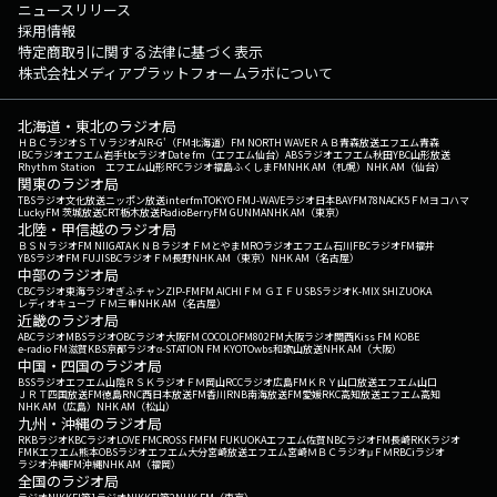
ニュースリリース
採用情報
特定商取引に関する法律に基づく表示
株式会社メディアプラットフォームラボについて
北海道・東北のラジオ局
ＨＢＣラジオ
ＳＴＶラジオ
AIR-G'（FM北海道）
FM NORTH WAVE
ＲＡＢ青森放送
エフエム青森
IBCラジオ
エフエム岩手
tbcラジオ
Date fm（エフエム仙台）
ABSラジオ
エフエム秋田
YBC山形放送
Rhythm Station エフエム山形
RFCラジオ福島
ふくしまFM
NHK AM（札幌）
NHK AM（仙台）
関東のラジオ局
TBSラジオ
文化放送
ニッポン放送
interfm
TOKYO FM
J-WAVE
ラジオ日本
BAYFM78
NACK5
ＦＭヨコハマ
LuckyFM 茨城放送
CRT栃木放送
RadioBerry
FM GUNMA
NHK AM（東京）
北陸・甲信越のラジオ局
ＢＳＮラジオ
FM NIIGATA
ＫＮＢラジオ
ＦＭとやま
MROラジオ
エフエム石川
FBCラジオ
FM福井
YBSラジオ
FM FUJI
SBCラジオ
ＦＭ長野
NHK AM（東京）
NHK AM（名古屋）
中部のラジオ局
CBCラジオ
東海ラジオ
ぎふチャン
ZIP-FM
FM AICHI
ＦＭ ＧＩＦＵ
SBSラジオ
K-MIX SHIZUOKA
レディオキューブ ＦＭ三重
NHK AM（名古屋）
近畿のラジオ局
ABCラジオ
MBSラジオ
OBCラジオ大阪
FM COCOLO
FM802
FM大阪
ラジオ関西
Kiss FM KOBE
e-radio FM滋賀
KBS京都ラジオ
α-STATION FM KYOTO
wbs和歌山放送
NHK AM（大阪）
中国・四国のラジオ局
BSSラジオ
エフエム山陰
ＲＳＫラジオ
ＦＭ岡山
RCCラジオ
広島FM
ＫＲＹ山口放送
エフエム山口
ＪＲＴ四国放送
FM徳島
RNC西日本放送
FM香川
RNB南海放送
FM愛媛
RKC高知放送
エフエム高知
NHK AM（広島）
NHK AM（松山）
九州・沖縄のラジオ局
RKBラジオ
KBCラジオ
LOVE FM
CROSS FM
FM FUKUOKA
エフエム佐賀
NBCラジオ
FM長崎
RKKラジオ
FMKエフエム熊本
OBSラジオ
エフエム大分
宮崎放送
エフエム宮崎
ＭＢＣラジオ
μＦＭ
RBCiラジオ
ラジオ沖縄
FM沖縄
NHK AM（福岡）
全国のラジオ局