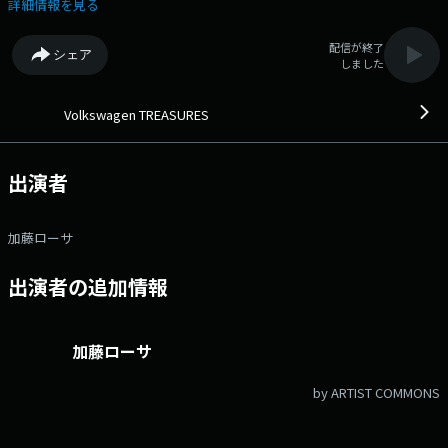
る番組 『Volkswagen TREASURES』 火曜日のテーマは、風景「心の
詳細情報を見る
ランドスケープ」です。 あなたの思い出や、毎日の時間の中で輝いて
いる大切なトレジャーズに、エピソードをそえて、 番組ホームページの
配信が終了
シェア
メッセージ・フォームからお送りください。 紹介した方には、番組オ
しました
リジナルデザインのQUOカードPay 3,000円分をプレゼント！ 番組
Webサイト：https://www.tfm.co.jp/treasures/ メッセージフォーム：
https://www.tfm.co.jp/f/treasures/message Xハッシュタグは「#ト
Volkswagen TREASURES
レジャーズ」
出演者
加藤ローサ
出演者の追加情報
加藤ローサ
by ARTIST COMMONS