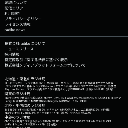
聴取について
配信エリア
利用規約
プライバシーポリシー
ライセンス情報
radiko news
株式会社radikoについて
ニュースリリース
採用情報
特定商取引に関する法律に基づく表示
株式会社メディアプラットフォームラボについて
北海道・東北のラジオ局
ＨＢＣラジオ
ＳＴＶラジオ
AIR-G'（FM北海道）
FM NORTH WAVE
ＲＡＢ青森放送
エフエム青森
IBCラジオ
エフエム岩手
tbcラジオ
Date fm（エフエム仙台）
ABSラジオ
エフエム秋田
YBC山形放送
Rhythm Station エフエム山形
RFCラジオ福島
ふくしまFM
NHK AM（札幌）
NHK AM（仙台）
関東のラジオ局
TBSラジオ
文化放送
ニッポン放送
interfm
TOKYO FM
J-WAVE
ラジオ日本
BAYFM78
NACK5
ＦＭヨコハマ
LuckyFM 茨城放送
CRT栃木放送
RadioBerry
FM GUNMA
NHK AM（東京）
北陸・甲信越のラジオ局
ＢＳＮラジオ
FM NIIGATA
ＫＮＢラジオ
ＦＭとやま
MROラジオ
エフエム石川
FBCラジオ
FM福井
YBSラジオ
FM FUJI
SBCラジオ
ＦＭ長野
NHK AM（東京）
NHK AM（名古屋）
中部のラジオ局
CBCラジオ
東海ラジオ
ぎふチャン
ZIP-FM
FM AICHI
ＦＭ ＧＩＦＵ
SBSラジオ
K-MIX SHIZUOKA
レディオキューブ ＦＭ三重
NHK AM（名古屋）