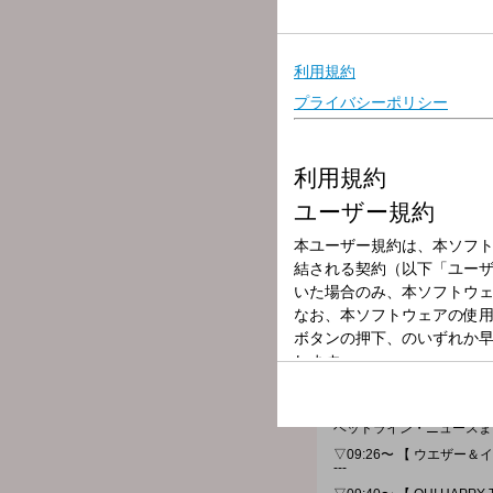
放送局
放送時間
2026年1月15日
番組名
OH! HAPPY M
あたり前の日常の中にこそ
ハピモニでは、リスナーの
どうか今日が、ハッピーな
▽09:08〜 【 TODAY'S F
ヘッドライン・ニュースま
▽09:26〜 【 ウエザー
---