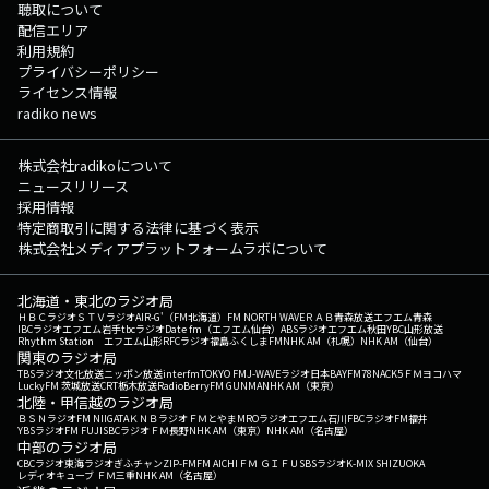
聴取について
配信エリア
利用規約
プライバシーポリシー
ライセンス情報
radiko news
株式会社radikoについて
ニュースリリース
採用情報
特定商取引に関する法律に基づく表示
株式会社メディアプラットフォームラボについて
北海道・東北のラジオ局
ＨＢＣラジオ
ＳＴＶラジオ
AIR-G'（FM北海道）
FM NORTH WAVE
ＲＡＢ青森放送
エフエム青森
IBCラジオ
エフエム岩手
tbcラジオ
Date fm（エフエム仙台）
ABSラジオ
エフエム秋田
YBC山形放送
Rhythm Station エフエム山形
RFCラジオ福島
ふくしまFM
NHK AM（札幌）
NHK AM（仙台）
関東のラジオ局
TBSラジオ
文化放送
ニッポン放送
interfm
TOKYO FM
J-WAVE
ラジオ日本
BAYFM78
NACK5
ＦＭヨコハマ
LuckyFM 茨城放送
CRT栃木放送
RadioBerry
FM GUNMA
NHK AM（東京）
北陸・甲信越のラジオ局
ＢＳＮラジオ
FM NIIGATA
ＫＮＢラジオ
ＦＭとやま
MROラジオ
エフエム石川
FBCラジオ
FM福井
YBSラジオ
FM FUJI
SBCラジオ
ＦＭ長野
NHK AM（東京）
NHK AM（名古屋）
中部のラジオ局
CBCラジオ
東海ラジオ
ぎふチャン
ZIP-FM
FM AICHI
ＦＭ ＧＩＦＵ
SBSラジオ
K-MIX SHIZUOKA
レディオキューブ ＦＭ三重
NHK AM（名古屋）