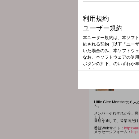
放送局
放送時間
2026年1月30日
番組名
Little Glee M
Little Glee Mo
ム。
メンバーそれぞれが今、興
ます。
番組を通して、音楽面だけ
番組Webサイト：
https://
メッセージフォーム：
http