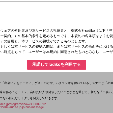
（金）16:25～16:50
onster 「Join Us！」
承諾してradikoを利用する
nsterの６人が「出会い」をテーマに、ゲストの方や、いまラジオを聴いているリスナーと「Joi
味があること・モノ、会いたい人や発信したいことなどを通して、新たな「出会い
でない新たなリトグリを発見していきます。
audee.jp/program/show/300009092
s://form.audee.jp/joinus/message