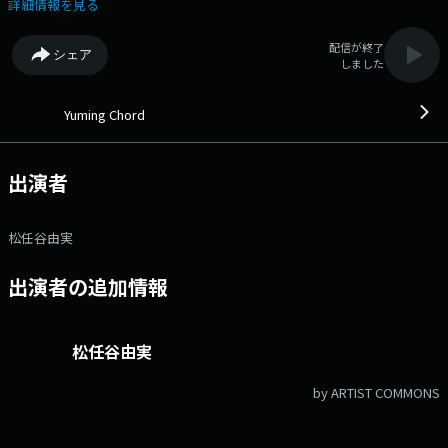
100の1位になったことを受け、 ちょっとレアな角度からユーミンラブソ
詳細情報を見る
ングを本人が考察・論考していきます！ 一筋縄じゃいかないユーミンの
名ラブソングの秘話をお楽しみに。 番組Webサイト：
配信が終了
シェア
https://www.tfm.co.jp/yuming/ メッセージフォーム：
しました
https://www.tfm.co.jp/f/yuming/form Xハッシュタグは
「#YumingChord」
Yuming Chord
出演者
松任谷由実
出演者の追加情報
松任谷由実
by ARTIST COMMONS