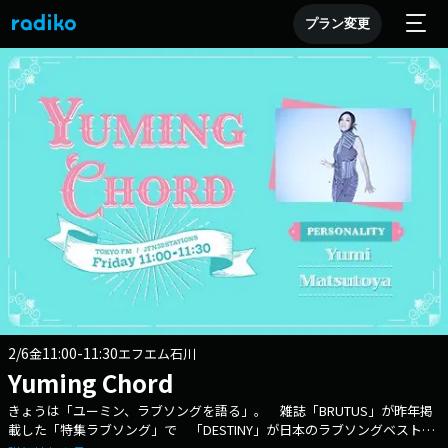
プラン変更
2/6
11:00-11:30
金
エフエム石川
Yuming Chord
きょうは「ユーミン、ラブソングを語る」。 雑誌「BRUTUS」が昨年掲
載した「特集ラブソング」で 「DESTINY」が日本のラブソングベスト