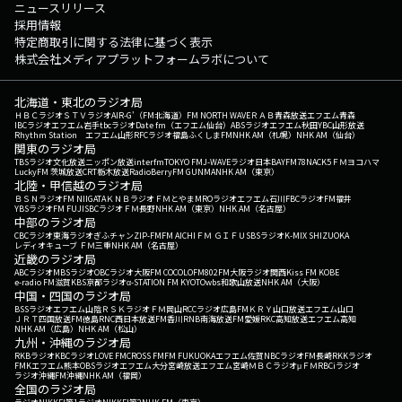
ニュースリリース
採用情報
特定商取引に関する法律に基づく表示
株式会社メディアプラットフォームラボについて
北海道・東北のラジオ局
ＨＢＣラジオ
ＳＴＶラジオ
AIR-G'（FM北海道）
FM NORTH WAVE
ＲＡＢ青森放送
エフエム青森
IBCラジオ
エフエム岩手
tbcラジオ
Date fm（エフエム仙台）
ABSラジオ
エフエム秋田
YBC山形放送
Rhythm Station エフエム山形
RFCラジオ福島
ふくしまFM
NHK AM（札幌）
NHK AM（仙台）
関東のラジオ局
TBSラジオ
文化放送
ニッポン放送
interfm
TOKYO FM
J-WAVE
ラジオ日本
BAYFM78
NACK5
ＦＭヨコハマ
LuckyFM 茨城放送
CRT栃木放送
RadioBerry
FM GUNMA
NHK AM（東京）
北陸・甲信越のラジオ局
ＢＳＮラジオ
FM NIIGATA
ＫＮＢラジオ
ＦＭとやま
MROラジオ
エフエム石川
FBCラジオ
FM福井
YBSラジオ
FM FUJI
SBCラジオ
ＦＭ長野
NHK AM（東京）
NHK AM（名古屋）
中部のラジオ局
CBCラジオ
東海ラジオ
ぎふチャン
ZIP-FM
FM AICHI
ＦＭ ＧＩＦＵ
SBSラジオ
K-MIX SHIZUOKA
レディオキューブ ＦＭ三重
NHK AM（名古屋）
近畿のラジオ局
ABCラジオ
MBSラジオ
OBCラジオ大阪
FM COCOLO
FM802
FM大阪
ラジオ関西
Kiss FM KOBE
e-radio FM滋賀
KBS京都ラジオ
α-STATION FM KYOTO
wbs和歌山放送
NHK AM（大阪）
中国・四国のラジオ局
BSSラジオ
エフエム山陰
ＲＳＫラジオ
ＦＭ岡山
RCCラジオ
広島FM
ＫＲＹ山口放送
エフエム山口
ＪＲＴ四国放送
FM徳島
RNC西日本放送
FM香川
RNB南海放送
FM愛媛
RKC高知放送
エフエム高知
NHK AM（広島）
NHK AM（松山）
九州・沖縄のラジオ局
RKBラジオ
KBCラジオ
LOVE FM
CROSS FM
FM FUKUOKA
エフエム佐賀
NBCラジオ
FM長崎
RKKラジオ
FMKエフエム熊本
OBSラジオ
エフエム大分
宮崎放送
エフエム宮崎
ＭＢＣラジオ
μＦＭ
RBCiラジオ
ラジオ沖縄
FM沖縄
NHK AM（福岡）
全国のラジオ局