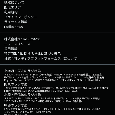
聴取について
配信エリア
利用規約
プライバシーポリシー
ライセンス情報
radiko news
株式会社radikoについて
ニュースリリース
採用情報
特定商取引に関する法律に基づく表示
株式会社メディアプラットフォームラボについて
北海道・東北のラジオ局
ＨＢＣラジオ
ＳＴＶラジオ
AIR-G'（FM北海道）
FM NORTH WAVE
ＲＡＢ青森放送
エフエム青森
IBCラジオ
エフエム岩手
tbcラジオ
Date fm（エフエム仙台）
ABSラジオ
エフエム秋田
YBC山形放送
Rhythm Station エフエム山形
RFCラジオ福島
ふくしまFM
NHK AM（札幌）
NHK AM（仙台）
関東のラジオ局
TBSラジオ
文化放送
ニッポン放送
interfm
TOKYO FM
J-WAVE
ラジオ日本
BAYFM78
NACK5
ＦＭヨコハマ
LuckyFM 茨城放送
CRT栃木放送
RadioBerry
FM GUNMA
NHK AM（東京）
北陸・甲信越のラジオ局
ＢＳＮラジオ
FM NIIGATA
ＫＮＢラジオ
ＦＭとやま
MROラジオ
エフエム石川
FBCラジオ
FM福井
YBSラジオ
FM FUJI
SBCラジオ
ＦＭ長野
NHK AM（東京）
NHK AM（名古屋）
中部のラジオ局
CBCラジオ
東海ラジオ
ぎふチャン
ZIP-FM
FM AICHI
ＦＭ ＧＩＦＵ
SBSラジオ
K-MIX SHIZUOKA
レディオキューブ ＦＭ三重
NHK AM（名古屋）