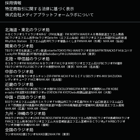
採用情報
特定商取引に関する法律に基づく表示
株式会社メディアプラットフォームラボについて
北海道・東北のラジオ局
ＨＢＣラジオ
ＳＴＶラジオ
AIR-G'（FM北海道）
FM NORTH WAVE
ＲＡＢ青森放送
エフエム青森
IBCラジオ
エフエム岩手
tbcラジオ
Date fm（エフエム仙台）
ABSラジオ
エフエム秋田
YBC山形放送
Rhythm Station エフエム山形
RFCラジオ福島
ふくしまFM
NHK AM（札幌）
NHK AM（仙台）
関東のラジオ局
TBSラジオ
文化放送
ニッポン放送
interfm
TOKYO FM
J-WAVE
ラジオ日本
BAYFM78
NACK5
ＦＭヨコハマ
LuckyFM 茨城放送
CRT栃木放送
RadioBerry
FM GUNMA
NHK AM（東京）
北陸・甲信越のラジオ局
ＢＳＮラジオ
FM NIIGATA
ＫＮＢラジオ
ＦＭとやま
MROラジオ
エフエム石川
FBCラジオ
FM福井
YBSラジオ
FM FUJI
SBCラジオ
ＦＭ長野
NHK AM（東京）
NHK AM（名古屋）
中部のラジオ局
CBCラジオ
東海ラジオ
ぎふチャン
ZIP-FM
FM AICHI
ＦＭ ＧＩＦＵ
SBSラジオ
K-MIX SHIZUOKA
レディオキューブ ＦＭ三重
NHK AM（名古屋）
近畿のラジオ局
ABCラジオ
MBSラジオ
OBCラジオ大阪
FM COCOLO
FM802
FM大阪
ラジオ関西
Kiss FM KOBE
e-radio FM滋賀
KBS京都ラジオ
α-STATION FM KYOTO
wbs和歌山放送
NHK AM（大阪）
中国・四国のラジオ局
BSSラジオ
エフエム山陰
ＲＳＫラジオ
ＦＭ岡山
RCCラジオ
広島FM
ＫＲＹ山口放送
エフエム山口
ＪＲＴ四国放送
FM徳島
RNC西日本放送
FM香川
RNB南海放送
FM愛媛
RKC高知放送
エフエム高知
NHK AM（広島）
NHK AM（松山）
九州・沖縄のラジオ局
RKBラジオ
KBCラジオ
LOVE FM
CROSS FM
FM FUKUOKA
エフエム佐賀
NBCラジオ
FM長崎
RKKラジオ
FMKエフエム熊本
OBSラジオ
エフエム大分
宮崎放送
エフエム宮崎
ＭＢＣラジオ
μＦＭ
RBCiラジオ
ラジオ沖縄
FM沖縄
NHK AM（福岡）
全国のラジオ局
ラジオNIKKEI第1
ラジオNIKKEI第2
NHK FM（東京）