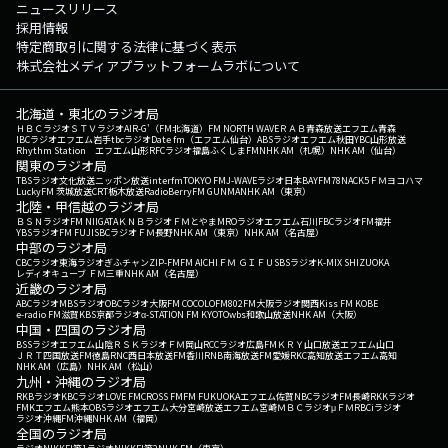
ニュースリリース
採用情報
特定商取引に関する法律に基づく表示
株式会社メディアプラットフォームラボについて
北海道・東北のラジオ局
ＨＢＣラジオ
ＳＴＶラジオ
AIR-G'（FM北海道）
FM NORTH WAVE
ＲＡＢ青森放送
エフエム青森
IBCラジオ
エフエム岩手
tbcラジオ
Date fm（エフエム仙台）
ABSラジオ
エフエム秋田
YBC山形放送
Rhythm Station エフエム山形
RFCラジオ福島
ふくしまFM
NHK AM（札幌）
NHK AM（仙台）
関東のラジオ局
TBSラジオ
文化放送
ニッポン放送
interfm
TOKYO FM
J-WAVE
ラジオ日本
BAYFM78
NACK5
ＦＭヨコハマ
LuckyFM 茨城放送
CRT栃木放送
RadioBerry
FM GUNMA
NHK AM（東京）
北陸・甲信越のラジオ局
ＢＳＮラジオ
FM NIIGATA
ＫＮＢラジオ
ＦＭとやま
MROラジオ
エフエム石川
FBCラジオ
FM福井
YBSラジオ
FM FUJI
SBCラジオ
ＦＭ長野
NHK AM（東京）
NHK AM（名古屋）
中部のラジオ局
CBCラジオ
東海ラジオ
ぎふチャン
ZIP-FM
FM AICHI
ＦＭ ＧＩＦＵ
SBSラジオ
K-MIX SHIZUOKA
レディオキューブ ＦＭ三重
NHK AM（名古屋）
近畿のラジオ局
ABCラジオ
MBSラジオ
OBCラジオ大阪
FM COCOLO
FM802
FM大阪
ラジオ関西
Kiss FM KOBE
e-radio FM滋賀
KBS京都ラジオ
α-STATION FM KYOTO
wbs和歌山放送
NHK AM（大阪）
中国・四国のラジオ局
BSSラジオ
エフエム山陰
ＲＳＫラジオ
ＦＭ岡山
RCCラジオ
広島FM
ＫＲＹ山口放送
エフエム山口
ＪＲＴ四国放送
FM徳島
RNC西日本放送
FM香川
RNB南海放送
FM愛媛
RKC高知放送
エフエム高知
NHK AM（広島）
NHK AM（松山）
九州・沖縄のラジオ局
RKBラジオ
KBCラジオ
LOVE FM
CROSS FM
FM FUKUOKA
エフエム佐賀
NBCラジオ
FM長崎
RKKラジオ
FMKエフエム熊本
OBSラジオ
エフエム大分
宮崎放送
エフエム宮崎
ＭＢＣラジオ
μＦＭ
RBCiラジオ
ラジオ沖縄
FM沖縄
NHK AM（福岡）
全国のラジオ局