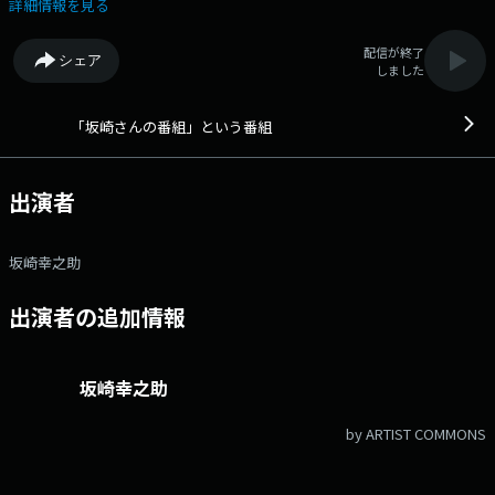
誕生した1954年から2010年までの、ある1年をランダムにクローズアップ
詳細情報を見る
し、 その年のトピックや風俗をその時代のヒット曲と共に紹介していく
『坂番Around The Time』の7回目。 今週は「2010年(平成22年)」にスポ
配信が終了
シェア
ットを当てていきます。 番組Webサイト：
しました
http://www.jfn.jp/sakasan/ メッセージフォーム：
https://form.audee.jp/sakazaki-san/message
「坂崎さんの番組」という番組
出演者
坂崎幸之助
出演者の追加情報
坂崎幸之助
by ARTIST COMMONS