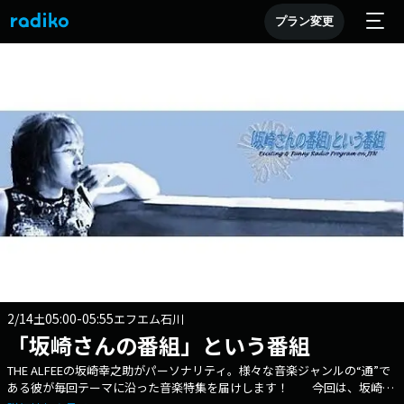
プラン変更
2/14
05:00-05:55
土
エフエム石川
「坂崎さんの番組」という番組
THE ALFEEの坂崎幸之助がパーソナリティ。様々な音楽ジャンルの“通”で
ある彼が毎回テーマに沿った音楽特集を届けします！ 今回は、坂崎が