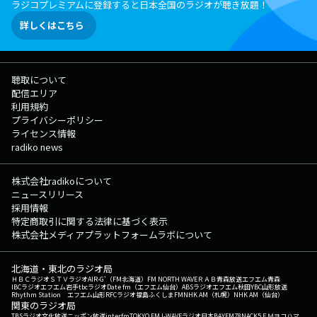
ラジコプレミアムに登録すると日本全国のラジオが聴き放題！
詳しくはこちら
聴取について
配信エリア
利用規約
プライバシーポリシー
ライセンス情報
radiko news
株式会社radikoについて
ニュースリリース
採用情報
特定商取引に関する法律に基づく表示
株式会社メディアプラットフォームラボについて
北海道・東北のラジオ局
ＨＢＣラジオ
ＳＴＶラジオ
AIR-G'（FM北海道）
FM NORTH WAVE
ＲＡＢ青森放送
エフエム青森
IBCラジオ
エフエム岩手
tbcラジオ
Date fm（エフエム仙台）
ABSラジオ
エフエム秋田
YBC山形放送
Rhythm Station エフエム山形
RFCラジオ福島
ふくしまFM
NHK AM（札幌）
NHK AM（仙台）
関東のラジオ局
TBSラジオ
文化放送
ニッポン放送
interfm
TOKYO FM
J-WAVE
ラジオ日本
BAYFM78
NACK5
ＦＭヨコハマ