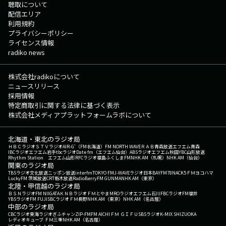
聴取について
配信エリア
利用規約
プライバシーポリシー
ライセンス情報
radiko news
株式会社radikoについて
ニュースリリース
採用情報
特定商取引に関する法律に基づく表示
株式会社メディアプラットフォームラボについて
北海道・東北のラジオ局
ＨＢＣラジオ
ＳＴＶラジオ
AIR-G'（FM北海道）
FM NORTH WAVE
ＲＡＢ青森放送
エフエム青森
IBCラジオ
エフエム岩手
tbcラジオ
Date fm（エフエム仙台）
ABSラジオ
エフエム秋田
YBC山形放送
Rhythm Station エフエム山形
RFCラジオ福島
ふくしまFM
NHK AM（札幌）
NHK AM（仙台）
関東のラジオ局
TBSラジオ
文化放送
ニッポン放送
interfm
TOKYO FM
J-WAVE
ラジオ日本
BAYFM78
NACK5
ＦＭヨコハマ
LuckyFM 茨城放送
CRT栃木放送
RadioBerry
FM GUNMA
NHK AM（東京）
北陸・甲信越のラジオ局
ＢＳＮラジオ
FM NIIGATA
ＫＮＢラジオ
ＦＭとやま
MROラジオ
エフエム石川
FBCラジオ
FM福井
YBSラジオ
FM FUJI
SBCラジオ
ＦＭ長野
NHK AM（東京）
NHK AM（名古屋）
中部のラジオ局
CBCラジオ
東海ラジオ
ぎふチャン
ZIP-FM
FM AICHI
ＦＭ ＧＩＦＵ
SBSラジオ
K-MIX SHIZUOKA
レディオキューブ ＦＭ三重
NHK AM（名古屋）