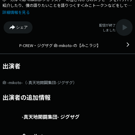
紹介したり、僕の語りたいことを語りつくす＜みこトーク＞などをしてい
きます。 番組Webサイト：https://audee-membership.jp/zigzag-
詳細情報を見る
mikoto メッセージフォーム：https://www.tfm.co.jp/f/zigzag-
mikoto/message Xハッシュタグは「#みこラジ」
配信が終了
シェア
しました
P-CREW・ジグザグ 命-mikoto-の【みこラジ】
出演者
命 -mikoto-（-真天地開闢集団-ジグザグ）
出演者の追加情報
-真天地開闢集団- ジグザグ