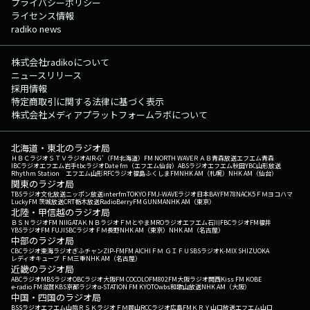
プライバシーポリシー
ライセンス情報
radiko news
株式会社radikoについて
ニュースリリース
採用情報
特定商取引に関する法律に基づく表示
株式会社メディアプラットフォームラボについて
北海道・東北のラジオ局
ＨＢＣラジオ
ＳＴＶラジオ
AIR-G'（FM北海道）
FM NORTH WAVE
ＲＡＢ青森放送
エフエム青森
IBCラジオ
エフエム岩手
tbcラジオ
Date fm（エフエム仙台）
ABSラジオ
エフエム秋田
YBC山形放送
Rhythm Station エフエム山形
RFCラジオ福島
ふくしまFM
NHK AM（札幌）
NHK AM（仙台）
関東のラジオ局
TBSラジオ
文化放送
ニッポン放送
interfm
TOKYO FM
J-WAVE
ラジオ日本
BAYFM78
NACK5
ＦＭヨコハマ
LuckyFM 茨城放送
CRT栃木放送
RadioBerry
FM GUNMA
NHK AM（東京）
北陸・甲信越のラジオ局
ＢＳＮラジオ
FM NIIGATA
ＫＮＢラジオ
ＦＭとやま
MROラジオ
エフエム石川
FBCラジオ
FM福井
YBSラジオ
FM FUJI
SBCラジオ
ＦＭ長野
NHK AM（東京）
NHK AM（名古屋）
中部のラジオ局
CBCラジオ
東海ラジオ
ぎふチャン
ZIP-FM
FM AICHI
ＦＭ ＧＩＦＵ
SBSラジオ
K-MIX SHIZUOKA
レディオキューブ ＦＭ三重
NHK AM（名古屋）
近畿のラジオ局
ABCラジオ
MBSラジオ
OBCラジオ大阪
FM COCOLO
FM802
FM大阪
ラジオ関西
Kiss FM KOBE
e-radio FM滋賀
KBS京都ラジオ
α-STATION FM KYOTO
wbs和歌山放送
NHK AM（大阪）
中国・四国のラジオ局
BSSラジオ
エフエム山陰
ＲＳＫラジオ
ＦＭ岡山
RCCラジオ
広島FM
ＫＲＹ山口放送
エフエム山口