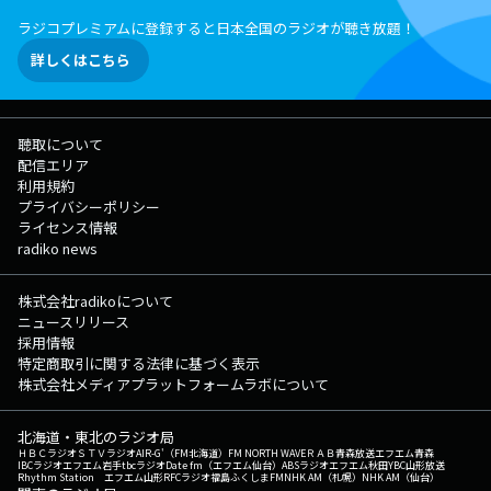
ラジコプレミアムに登録すると日本全国のラジオが聴き放題！
詳しくはこちら
聴取について
配信エリア
利用規約
プライバシーポリシー
ライセンス情報
radiko news
株式会社radikoについて
ニュースリリース
採用情報
特定商取引に関する法律に基づく表示
株式会社メディアプラットフォームラボについて
北海道・東北のラジオ局
ＨＢＣラジオ
ＳＴＶラジオ
AIR-G'（FM北海道）
FM NORTH WAVE
ＲＡＢ青森放送
エフエム青森
IBCラジオ
エフエム岩手
tbcラジオ
Date fm（エフエム仙台）
ABSラジオ
エフエム秋田
YBC山形放送
Rhythm Station エフエム山形
RFCラジオ福島
ふくしまFM
NHK AM（札幌）
NHK AM（仙台）