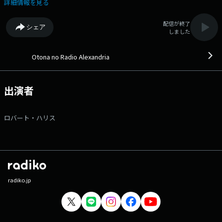
ーエッセイ【SELF PORTRAIT】、過去とイマを繋ぐ名曲たちをオンエア
詳細情報を見る
する【大人のサードプレイス】・・・好奇心をくすぐる雑談を添えなが
ら、”様々な生き方”のヒントを共有していきます。 ▽11:55〜 【 FM石
配信が終了
シェア
川ニュース（JFN） 】 --- 番組Webサイト：https://jfn-
しました
pods.com/program/57661 メッセージフォーム：
https://form.jfn.co.jp/alexandria/message Xアカウントは
「@alexinterfm」
Otona no Radio Alexandria
出演者
ロバート・ハリス
radiko.jp