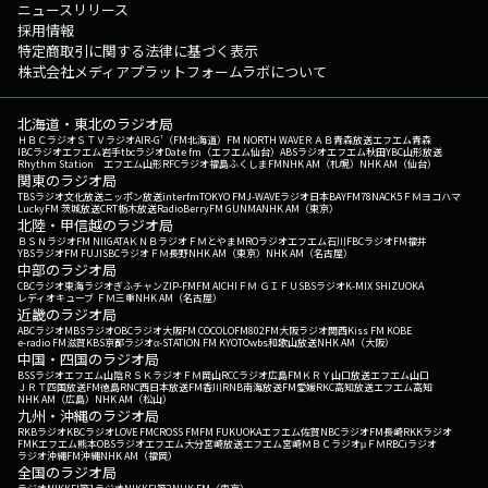
ニュースリリース
採用情報
特定商取引に関する法律に基づく表示
株式会社メディアプラットフォームラボについて
北海道・東北のラジオ局
ＨＢＣラジオ
ＳＴＶラジオ
AIR-G'（FM北海道）
FM NORTH WAVE
ＲＡＢ青森放送
エフエム青森
IBCラジオ
エフエム岩手
tbcラジオ
Date fm（エフエム仙台）
ABSラジオ
エフエム秋田
YBC山形放送
Rhythm Station エフエム山形
RFCラジオ福島
ふくしまFM
NHK AM（札幌）
NHK AM（仙台）
関東のラジオ局
TBSラジオ
文化放送
ニッポン放送
interfm
TOKYO FM
J-WAVE
ラジオ日本
BAYFM78
NACK5
ＦＭヨコハマ
LuckyFM 茨城放送
CRT栃木放送
RadioBerry
FM GUNMA
NHK AM（東京）
北陸・甲信越のラジオ局
ＢＳＮラジオ
FM NIIGATA
ＫＮＢラジオ
ＦＭとやま
MROラジオ
エフエム石川
FBCラジオ
FM福井
YBSラジオ
FM FUJI
SBCラジオ
ＦＭ長野
NHK AM（東京）
NHK AM（名古屋）
中部のラジオ局
CBCラジオ
東海ラジオ
ぎふチャン
ZIP-FM
FM AICHI
ＦＭ ＧＩＦＵ
SBSラジオ
K-MIX SHIZUOKA
レディオキューブ ＦＭ三重
NHK AM（名古屋）
近畿のラジオ局
ABCラジオ
MBSラジオ
OBCラジオ大阪
FM COCOLO
FM802
FM大阪
ラジオ関西
Kiss FM KOBE
e-radio FM滋賀
KBS京都ラジオ
α-STATION FM KYOTO
wbs和歌山放送
NHK AM（大阪）
中国・四国のラジオ局
BSSラジオ
エフエム山陰
ＲＳＫラジオ
ＦＭ岡山
RCCラジオ
広島FM
ＫＲＹ山口放送
エフエム山口
ＪＲＴ四国放送
FM徳島
RNC西日本放送
FM香川
RNB南海放送
FM愛媛
RKC高知放送
エフエム高知
NHK AM（広島）
NHK AM（松山）
九州・沖縄のラジオ局
RKBラジオ
KBCラジオ
LOVE FM
CROSS FM
FM FUKUOKA
エフエム佐賀
NBCラジオ
FM長崎
RKKラジオ
FMKエフエム熊本
OBSラジオ
エフエム大分
宮崎放送
エフエム宮崎
ＭＢＣラジオ
μＦＭ
RBCiラジオ
ラジオ沖縄
FM沖縄
NHK AM（福岡）
全国のラジオ局