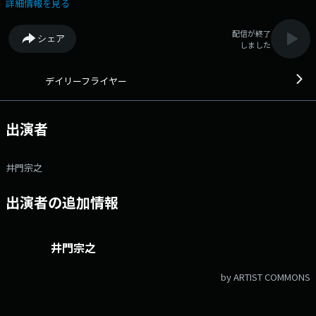
満載！～ ◇特集：キツネ ◇ジャパネットたかたラジオショッピン
詳細情報を見る
グ ▽13:08〜 【 ジャパネットたかたラジオショッピング 】 ラジオシ
ョッピング 番組Webサイト：https://jfn-pods.com/program/1875
配信が終了
シェア
メッセージフォーム：https://form.jfn.co.jp/dailyflyer/message
しました
デイリーフライヤー
出演者
井門宗之
出演者の追加情報
井門宗之
by ARTIST COMMONS