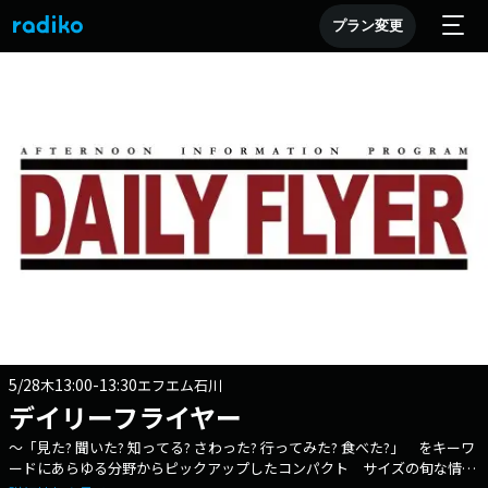
プラン変更
5/28
13:00-13:30
木
エフエム石川
デイリーフライヤー
～「見た? 聞いた? 知ってる? さわった? 行ってみた? 食べた?」 をキーワ
ードにあらゆる分野からピックアップしたコンパクト サイズの旬な情報