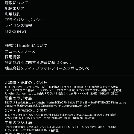
聴取について
配信エリア
利用規約
プライバシーポリシー
ライセンス情報
radiko news
株式会社radikoについて
ニュースリリース
採用情報
特定商取引に関する法律に基づく表示
株式会社メディアプラットフォームラボについて
北海道・東北のラジオ局
ＨＢＣラジオ
ＳＴＶラジオ
AIR-G'（FM北海道）
FM NORTH WAVE
ＲＡＢ青森放送
エフエム青森
IBCラジオ
エフエム岩手
tbcラジオ
Date fm（エフエム仙台）
ABSラジオ
エフエム秋田
YBC山形放送
Rhythm Station エフエム山形
RFCラジオ福島
ふくしまFM
NHK AM（札幌）
NHK AM（仙台）
関東のラジオ局
TBSラジオ
文化放送
ニッポン放送
interfm
TOKYO FM
J-WAVE
ラジオ日本
BAYFM78
NACK5
ＦＭヨコハマ
LuckyFM 茨城放送
CRT栃木放送
RadioBerry
FM GUNMA
NHK AM（東京）
北陸・甲信越のラジオ局
ＢＳＮラジオ
FM NIIGATA
ＫＮＢラジオ
ＦＭとやま
MROラジオ
エフエム石川
FBCラジオ
FM福井
YBSラジオ
FM FUJI
SBCラジオ
ＦＭ長野
NHK AM（東京）
NHK AM（名古屋）
中部のラジオ局
CBCラジオ
東海ラジオ
ぎふチャン
ZIP-FM
FM AICHI
ＦＭ ＧＩＦＵ
SBSラジオ
K-MIX SHIZUOKA
レディオキューブ ＦＭ三重
NHK AM（名古屋）