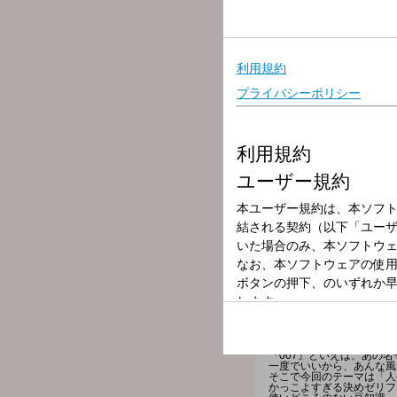
放送局
放送時間
2026年5月28日
番組名
Happy Our Part
あなたのご褒美Radio
「Happy Our Party!」
パーソナリティはラジオを
木曜バイトリーダーは 井
5月28日は『007』原作
『007』といえば、あの
一度でいいから、あんな風
そこで今回のテーマは「人
かっこよすぎる決めゼリフ