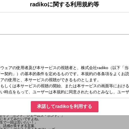
radikoに関する利用規約等
（木）16:00～16:30
y!
レディオと呼ぶ男 杉崎真宏。
野麻美。
承諾してradikoを利用する
者イアン・フレミングさんのお誕生日！
名セリフ「ボンド、ジェームズ・ボンド。」
にキメてみたいですよね。
生で一回は言いたい！」
、語感が良すぎる言葉、