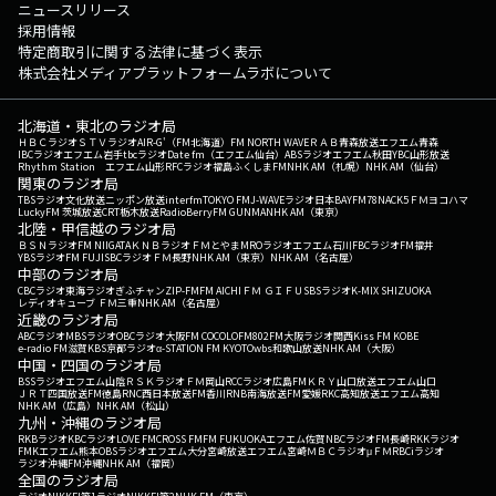
ニュースリリース
採用情報
特定商取引に関する法律に基づく表示
株式会社メディアプラットフォームラボについて
北海道・東北のラジオ局
ＨＢＣラジオ
ＳＴＶラジオ
AIR-G'（FM北海道）
FM NORTH WAVE
ＲＡＢ青森放送
エフエム青森
IBCラジオ
エフエム岩手
tbcラジオ
Date fm（エフエム仙台）
ABSラジオ
エフエム秋田
YBC山形放送
Rhythm Station エフエム山形
RFCラジオ福島
ふくしまFM
NHK AM（札幌）
NHK AM（仙台）
関東のラジオ局
TBSラジオ
文化放送
ニッポン放送
interfm
TOKYO FM
J-WAVE
ラジオ日本
BAYFM78
NACK5
ＦＭヨコハマ
LuckyFM 茨城放送
CRT栃木放送
RadioBerry
FM GUNMA
NHK AM（東京）
北陸・甲信越のラジオ局
ＢＳＮラジオ
FM NIIGATA
ＫＮＢラジオ
ＦＭとやま
MROラジオ
エフエム石川
FBCラジオ
FM福井
YBSラジオ
FM FUJI
SBCラジオ
ＦＭ長野
NHK AM（東京）
NHK AM（名古屋）
中部のラジオ局
CBCラジオ
東海ラジオ
ぎふチャン
ZIP-FM
FM AICHI
ＦＭ ＧＩＦＵ
SBSラジオ
K-MIX SHIZUOKA
レディオキューブ ＦＭ三重
NHK AM（名古屋）
近畿のラジオ局
ABCラジオ
MBSラジオ
OBCラジオ大阪
FM COCOLO
FM802
FM大阪
ラジオ関西
Kiss FM KOBE
e-radio FM滋賀
KBS京都ラジオ
α-STATION FM KYOTO
wbs和歌山放送
NHK AM（大阪）
中国・四国のラジオ局
BSSラジオ
エフエム山陰
ＲＳＫラジオ
ＦＭ岡山
RCCラジオ
広島FM
ＫＲＹ山口放送
エフエム山口
ＪＲＴ四国放送
FM徳島
RNC西日本放送
FM香川
RNB南海放送
FM愛媛
RKC高知放送
エフエム高知
NHK AM（広島）
NHK AM（松山）
九州・沖縄のラジオ局
RKBラジオ
KBCラジオ
LOVE FM
CROSS FM
FM FUKUOKA
エフエム佐賀
NBCラジオ
FM長崎
RKKラジオ
FMKエフエム熊本
OBSラジオ
エフエム大分
宮崎放送
エフエム宮崎
ＭＢＣラジオ
μＦＭ
RBCiラジオ
ラジオ沖縄
FM沖縄
NHK AM（福岡）
全国のラジオ局