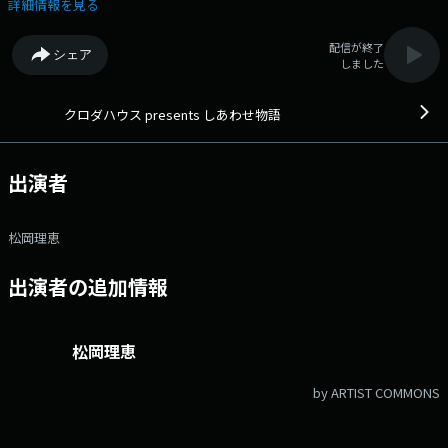
きます。 メールアドレス：shiawase@hellofive.jp
詳細情報を見る
配信が終了
シェア
しました
クロダハウス presents しあわせ物語
出演者
松岡理恵
出演者の追加情報
松岡理恵
by ARTIST COMMONS