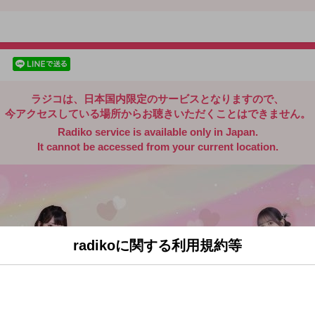
radiko.jp
facebookでシェア
lineでシェア
ラジコは、日本国内限定のサービスとなりますので、
今アクセスしている場所からお聴きいただくことはできません。
Radiko service is available only in Japan.
It cannot be accessed from your current location.
radikoに関する利用規約等