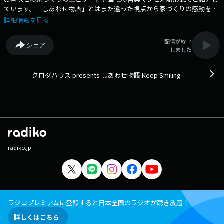
ています。「しあわせ物語」とはまた違った視点から家づくりの感動をお
伝えできると思います。お客様との出会いを通して生まれるしあわせの物
詳細情報を見る
語を素敵な音楽とともにお届けします！
配信が終了
シェア
しました
クロダハウス presents しあわせ物語 Keep Smiling
radiko.jp
ラジコプレミアムに登録すると日本全国のラジオが聴き放題！
詳しくはこちら