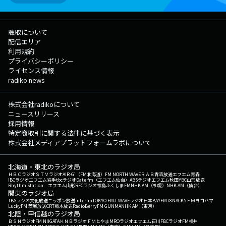
聴取について
配信エリア
利用規約
プライバシーポリシー
ライセンス情報
radiko news
株式会社radikoについて
ニュースリリース
採用情報
特定商取引に関する法律に基づく表示
株式会社メディアプラットフォームラボについて
北海道・東北のラジオ局
ＨＢＣラジオ
ＳＴＶラジオ
AIR-G'（FM北海道）
FM NORTH WAVE
ＲＡＢ青森放送
エフエム青森
IBCラジオ
エフエム岩手
tbcラジオ
Date fm（エフエム仙台）
ABSラジオ
エフエム秋田
YBC山形放送
Rhythm Station エフエム山形
RFCラジオ福島
ふくしまFM
NHK AM（札幌）
NHK AM（仙台）
関東のラジオ局
TBSラジオ
文化放送
ニッポン放送
interfm
TOKYO FM
J-WAVE
ラジオ日本
BAYFM78
NACK5
ＦＭヨコハマ
LuckyFM 茨城放送
CRT栃木放送
RadioBerry
FM GUNMA
NHK AM（東京）
北陸・甲信越のラジオ局
ＢＳＮラジオ
FM NIIGATA
ＫＮＢラジオ
ＦＭとやま
MROラジオ
エフエム石川
FBCラジオ
FM福井