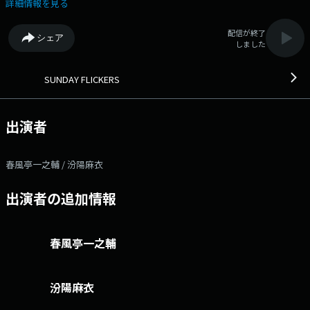
みにアドバイス。 ◇「GODDESSかおりの開運☆ゴールデンボール占
詳細情報を見る
い」 GODDESSかおりがリスナーの皆様がより良いゴージャズな１週間
を過ごせるように占い、スプーンを曲げで開運を祈願します。 6時15
配信が終了
シェア
分ごろ ◇「Morning Tablet」 その日のメッセージテーマにまつわる
しました
よもやま話を番組パーソナリティがお送りします。 ◇「落語ショー
ト・オン・ショート」 現役落語家 春風亭一之輔が毎週ひとつ「落語」
や「落語にまつわるよもやま話」を披露！ 一之輔流にショートに凝縮さ
SUNDAY FLICKERS
れた古典落語の数々が生き生きと登場。 あなたの家が寄席になりま
す！ 7時6分ごろ ◇「一之輔のそこがしりたい」 人、本、映画、あ
らゆるエンタメから一之輔が毎週気になったものをご紹介するコーナ
出演者
ー。 今回は“666の女帝”ラム会長が降臨！ ▽06:15〜 【 Morning
Tablet 】 その日のメッセージテーマにまつわるよもやま話を番組パーソ
ナリティがお送りします。 ▽06:45〜 【 落語ショート・オン・ショー
春風亭一之輔 / 汾陽麻衣
ト 】 現役落語家 春風亭一之輔が毎週ひとつ「落語」や「落語にまつわ
るよもやま話」を披露！あなたの家が寄席になります！ ▽07:15〜 【
出演者の追加情報
一之輔のそこがしりたい 】 人、本、映画、あらゆるエンタメから一之輔
が毎週気になったものをご紹介するコーナー！ 番組Webサイト：
http://www.jfn.jp/sunday/ メッセージフォーム：
https://form.jfn.co.jp/sundayflickers/message Xハッシュタグは「#
春風亭一之輔
サンフリ」 Xアカウントは「@SUNDAY_FLICKERS」
汾陽麻衣