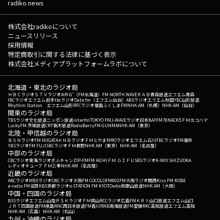
radiko news
株式会社radikoについて
ニュースリリース
採用情報
特定商取引に関する法律に基づく表示
株式会社メディアプラットフォームラボについて
北海道・東北のラジオ局
ＨＢＣラジオ
ＳＴＶラジオ
AIR-G'（FM北海道）
FM NORTH WAVE
ＲＡＢ青森放送
エフエム青森
IBCラジオ
エフエム岩手
tbcラジオ
Date fm（エフエム仙台）
ABSラジオ
エフエム秋田
YBC山形放送
Rhythm Station エフエム山形
RFCラジオ福島
ふくしまFM
NHK AM（札幌）
NHK AM（仙台）
関東のラジオ局
TBSラジオ
文化放送
ニッポン放送
interfm
TOKYO FM
J-WAVE
ラジオ日本
BAYFM78
NACK5
ＦＭヨコハマ
LuckyFM 茨城放送
CRT栃木放送
RadioBerry
FM GUNMA
NHK AM（東京）
北陸・甲信越のラジオ局
ＢＳＮラジオ
FM NIIGATA
ＫＮＢラジオ
ＦＭとやま
MROラジオ
エフエム石川
FBCラジオ
FM福井
YBSラジオ
FM FUJI
SBCラジオ
ＦＭ長野
NHK AM（東京）
NHK AM（名古屋）
中部のラジオ局
CBCラジオ
東海ラジオ
ぎふチャン
ZIP-FM
FM AICHI
ＦＭ ＧＩＦＵ
SBSラジオ
K-MIX SHIZUOKA
レディオキューブ ＦＭ三重
NHK AM（名古屋）
近畿のラジオ局
ABCラジオ
MBSラジオ
OBCラジオ大阪
FM COCOLO
FM802
FM大阪
ラジオ関西
Kiss FM KOBE
e-radio FM滋賀
KBS京都ラジオ
α-STATION FM KYOTO
wbs和歌山放送
NHK AM（大阪）
中国・四国のラジオ局
BSSラジオ
エフエム山陰
ＲＳＫラジオ
ＦＭ岡山
RCCラジオ
広島FM
ＫＲＹ山口放送
エフエム山口
ＪＲＴ四国放送
FM徳島
RNC西日本放送
FM香川
RNB南海放送
FM愛媛
RKC高知放送
エフエム高知
NHK AM（広島）
NHK AM（松山）
九州・沖縄のラジオ局