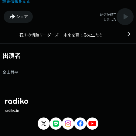
負の裏側や心温まるエピソードを通して、人を育てる喜びや教育のぬくも
詳細情報を見る
り、 地域に息づく想いをやさしくお届けします。
配信が終了
シェア
しました
石川の情熱リーダーズ －未来を育てる先生たち－
出演者
金山哲平
radiko.jp