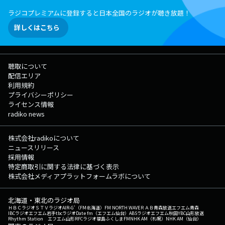
ラジコプレミアムに登録すると日本全国のラジオが聴き放題！
詳しくはこちら
聴取について
配信エリア
利用規約
プライバシーポリシー
ライセンス情報
radiko news
株式会社radikoについて
ニュースリリース
採用情報
特定商取引に関する法律に基づく表示
株式会社メディアプラットフォームラボについて
北海道・東北のラジオ局
ＨＢＣラジオ
ＳＴＶラジオ
AIR-G'（FM北海道）
FM NORTH WAVE
ＲＡＢ青森放送
エフエム青森
IBCラジオ
エフエム岩手
tbcラジオ
Date fm（エフエム仙台）
ABSラジオ
エフエム秋田
YBC山形放送
Rhythm Station エフエム山形
RFCラジオ福島
ふくしまFM
NHK AM（札幌）
NHK AM（仙台）