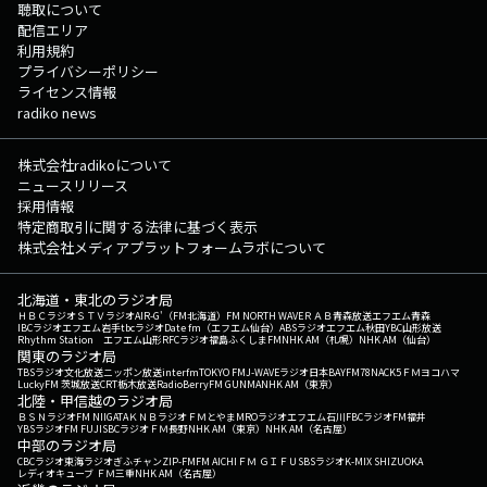
聴取について
配信エリア
利用規約
プライバシーポリシー
ライセンス情報
radiko news
株式会社radikoについて
ニュースリリース
採用情報
特定商取引に関する法律に基づく表示
株式会社メディアプラットフォームラボについて
北海道・東北のラジオ局
ＨＢＣラジオ
ＳＴＶラジオ
AIR-G'（FM北海道）
FM NORTH WAVE
ＲＡＢ青森放送
エフエム青森
IBCラジオ
エフエム岩手
tbcラジオ
Date fm（エフエム仙台）
ABSラジオ
エフエム秋田
YBC山形放送
Rhythm Station エフエム山形
RFCラジオ福島
ふくしまFM
NHK AM（札幌）
NHK AM（仙台）
関東のラジオ局
TBSラジオ
文化放送
ニッポン放送
interfm
TOKYO FM
J-WAVE
ラジオ日本
BAYFM78
NACK5
ＦＭヨコハマ
LuckyFM 茨城放送
CRT栃木放送
RadioBerry
FM GUNMA
NHK AM（東京）
北陸・甲信越のラジオ局
ＢＳＮラジオ
FM NIIGATA
ＫＮＢラジオ
ＦＭとやま
MROラジオ
エフエム石川
FBCラジオ
FM福井
YBSラジオ
FM FUJI
SBCラジオ
ＦＭ長野
NHK AM（東京）
NHK AM（名古屋）
中部のラジオ局
CBCラジオ
東海ラジオ
ぎふチャン
ZIP-FM
FM AICHI
ＦＭ ＧＩＦＵ
SBSラジオ
K-MIX SHIZUOKA
レディオキューブ ＦＭ三重
NHK AM（名古屋）