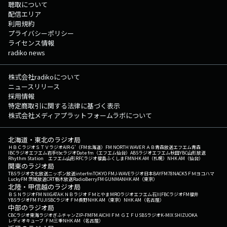
聴取について
配信エリア
利用規約
プライバシーポリシー
ライセンス情報
radiko news
株式会社radikoについて
ニュースリリース
採用情報
特定商取引に関する法律に基づく表示
株式会社メディアプラットフォームラボについて
北海道・東北のラジオ局
ＨＢＣラジオ
ＳＴＶラジオ
AIR-G'（FM北海道）
FM NORTH WAVE
ＲＡＢ青森放送
エフエム青森
IBCラジオ
エフエム岩手
tbcラジオ
Date fm（エフエム仙台）
ABSラジオ
エフエム秋田
YBC山形放送
Rhythm Station エフエム山形
RFCラジオ福島
ふくしまFM
NHK AM（札幌）
NHK AM（仙台）
関東のラジオ局
TBSラジオ
文化放送
ニッポン放送
interfm
TOKYO FM
J-WAVE
ラジオ日本
BAYFM78
NACK5
ＦＭヨコハマ
LuckyFM 茨城放送
CRT栃木放送
RadioBerry
FM GUNMA
NHK AM（東京）
北陸・甲信越のラジオ局
ＢＳＮラジオ
FM NIIGATA
ＫＮＢラジオ
ＦＭとやま
MROラジオ
エフエム石川
FBCラジオ
FM福井
YBSラジオ
FM FUJI
SBCラジオ
ＦＭ長野
NHK AM（東京）
NHK AM（名古屋）
中部のラジオ局
CBCラジオ
東海ラジオ
ぎふチャン
ZIP-FM
FM AICHI
ＦＭ ＧＩＦＵ
SBSラジオ
K-MIX SHIZUOKA
レディオキューブ ＦＭ三重
NHK AM（名古屋）