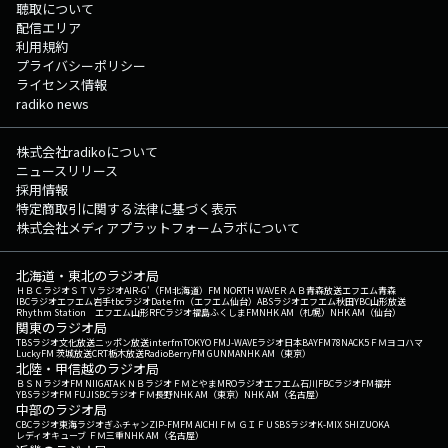
聴取について
配信エリア
利用規約
プライバシーポリシー
ライセンス情報
radiko news
株式会社radikoについて
ニュースリリース
採用情報
特定商取引に関する法律に基づく表示
株式会社メディアプラットフォームラボについて
北海道・東北のラジオ局
ＨＢＣラジオ
ＳＴＶラジオ
AIR-G'（FM北海道）
FM NORTH WAVE
ＲＡＢ青森放送
エフエム青森
IBCラジオ
エフエム岩手
tbcラジオ
Date fm（エフエム仙台）
ABSラジオ
エフエム秋田
YBC山形放送
Rhythm Station エフエム山形
RFCラジオ福島
ふくしまFM
NHK AM（札幌）
NHK AM（仙台）
関東のラジオ局
TBSラジオ
文化放送
ニッポン放送
interfm
TOKYO FM
J-WAVE
ラジオ日本
BAYFM78
NACK5
ＦＭヨコハマ
LuckyFM 茨城放送
CRT栃木放送
RadioBerry
FM GUNMA
NHK AM（東京）
北陸・甲信越のラジオ局
ＢＳＮラジオ
FM NIIGATA
ＫＮＢラジオ
ＦＭとやま
MROラジオ
エフエム石川
FBCラジオ
FM福井
YBSラジオ
FM FUJI
SBCラジオ
ＦＭ長野
NHK AM（東京）
NHK AM（名古屋）
中部のラジオ局
CBCラジオ
東海ラジオ
ぎふチャン
ZIP-FM
FM AICHI
ＦＭ ＧＩＦＵ
SBSラジオ
K-MIX SHIZUOKA
レディオキューブ ＦＭ三重
NHK AM（名古屋）