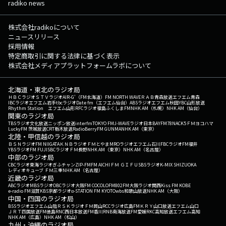
radiko news
株式会社radikoについて
ニュースリリース
採用情報
特定商取引に関する法律に基づく表示
株式会社メディアプラットフォームラボについて
北海道・東北のラジオ局
ＨＢＣラジオ
ＳＴＶラジオ
AIR-G'（FM北海道）
FM NORTH WAVE
ＲＡＢ青森放送
エフエム青森
IBCラジオ
エフエム岩手
tbcラジオ
Date fm（エフエム仙台）
ABSラジオ
エフエム秋田
YBC山形放送
Rhythm Station エフエム山形
RFCラジオ福島
ふくしまFM
NHK AM（札幌）
NHK AM（仙台）
関東のラジオ局
TBSラジオ
文化放送
ニッポン放送
interfm
TOKYO FM
J-WAVE
ラジオ日本
BAYFM78
NACK5
ＦＭヨコハマ
LuckyFM 茨城放送
CRT栃木放送
RadioBerry
FM GUNMA
NHK AM（東京）
北陸・甲信越のラジオ局
ＢＳＮラジオ
FM NIIGATA
ＫＮＢラジオ
ＦＭとやま
MROラジオ
エフエム石川
FBCラジオ
FM福井
YBSラジオ
FM FUJI
SBCラジオ
ＦＭ長野
NHK AM（東京）
NHK AM（名古屋）
中部のラジオ局
CBCラジオ
東海ラジオ
ぎふチャン
ZIP-FM
FM AICHI
ＦＭ ＧＩＦＵ
SBSラジオ
K-MIX SHIZUOKA
レディオキューブ ＦＭ三重
NHK AM（名古屋）
近畿のラジオ局
ABCラジオ
MBSラジオ
OBCラジオ大阪
FM COCOLO
FM802
FM大阪
ラジオ関西
Kiss FM KOBE
e-radio FM滋賀
KBS京都ラジオ
α-STATION FM KYOTO
wbs和歌山放送
NHK AM（大阪）
中国・四国のラジオ局
BSSラジオ
エフエム山陰
ＲＳＫラジオ
ＦＭ岡山
RCCラジオ
広島FM
ＫＲＹ山口放送
エフエム山口
ＪＲＴ四国放送
FM徳島
RNC西日本放送
FM香川
RNB南海放送
FM愛媛
RKC高知放送
エフエム高知
NHK AM（広島）
NHK AM（松山）
九州・沖縄のラジオ局