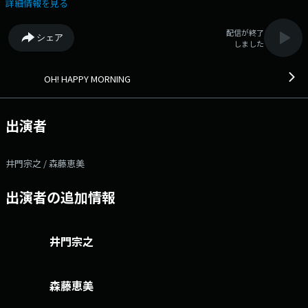
今日が、ハッピーな一日となりますように♪ 番組Webサイト：
詳細情報を見る
https://jfn-pods.com/program/27266 メッセージフォーム：
https://form.jfn.co.jp/happy/message Xハッシュタグは「#ハピモ
配信が終了
シェア
ニ」 Xアカウントは「@hapimoni」
しました
OH! HAPPY MORNING
出演者
井門宗之 / 森藤恵美
出演者の追加情報
井門宗之
森藤恵美