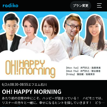
プラン変更
6/2
08:30-08:55
火
エフエム石川
OH! HAPPY MORNING
あたり前の日常の中にこそ、ハッピーが詰まっている！ ハピモニでは、
リスナーの方々と一緒に、幸せになるヒントを探していきます！ どうか