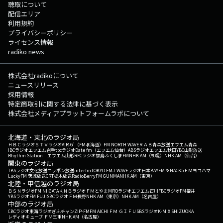
聴取について
配信エリア
利用規約
プライバシーポリシー
ライセンス情報
radiko news
株式会社radikoについて
ニュースリリース
採用情報
特定商取引に関する法律に基づく表示
株式会社メディアプラットフォームラボについて
北海道・東北のラジオ局
ＨＢＣラジオ
ＳＴＶラジオ
AIR-G'（FM北海道）
FM NORTH WAVE
ＲＡＢ青森放送
エフエム青森
IBCラジオ
エフエム岩手
tbcラジオ
Date fm（エフエム仙台）
ABSラジオ
エフエム秋田
YBC山形放送
Rhythm Station エフエム山形
RFCラジオ福島
ふくしまFM
NHK AM（札幌）
NHK AM（仙台）
関東のラジオ局
TBSラジオ
文化放送
ニッポン放送
interfm
TOKYO FM
J-WAVE
ラジオ日本
BAYFM78
NACK5
ＦＭヨコハマ
LuckyFM 茨城放送
CRT栃木放送
RadioBerry
FM GUNMA
NHK AM（東京）
北陸・甲信越のラジオ局
ＢＳＮラジオ
FM NIIGATA
ＫＮＢラジオ
ＦＭとやま
MROラジオ
エフエム石川
FBCラジオ
FM福井
YBSラジオ
FM FUJI
SBCラジオ
ＦＭ長野
NHK AM（東京）
NHK AM（名古屋）
中部のラジオ局
CBCラジオ
東海ラジオ
ぎふチャン
ZIP-FM
FM AICHI
ＦＭ ＧＩＦＵ
SBSラジオ
K-MIX SHIZUOKA
レディオキューブ ＦＭ三重
NHK AM（名古屋）