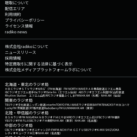
聴取について
配信エリア
利用規約
プライバシーポリシー
ライセンス情報
radiko news
株式会社radikoについて
ニュースリリース
採用情報
特定商取引に関する法律に基づく表示
株式会社メディアプラットフォームラボについて
北海道・東北のラジオ局
ＨＢＣラジオ
ＳＴＶラジオ
AIR-G'（FM北海道）
FM NORTH WAVE
ＲＡＢ青森放送
エフエム青森
IBCラジオ
エフエム岩手
tbcラジオ
Date fm（エフエム仙台）
ABSラジオ
エフエム秋田
YBC山形放送
Rhythm Station エフエム山形
RFCラジオ福島
ふくしまFM
NHK AM（札幌）
NHK AM（仙台）
関東のラジオ局
TBSラジオ
文化放送
ニッポン放送
interfm
TOKYO FM
J-WAVE
ラジオ日本
BAYFM78
NACK5
ＦＭヨコハマ
LuckyFM 茨城放送
CRT栃木放送
RadioBerry
FM GUNMA
NHK AM（東京）
北陸・甲信越のラジオ局
ＢＳＮラジオ
FM NIIGATA
ＫＮＢラジオ
ＦＭとやま
MROラジオ
エフエム石川
FBCラジオ
FM福井
YBSラジオ
FM FUJI
SBCラジオ
ＦＭ長野
NHK AM（東京）
NHK AM（名古屋）
中部のラジオ局
CBCラジオ
東海ラジオ
ぎふチャン
ZIP-FM
FM AICHI
ＦＭ ＧＩＦＵ
SBSラジオ
K-MIX SHIZUOKA
レディオキューブ ＦＭ三重
NHK AM（名古屋）