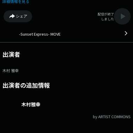
いたトーンで熱く語ります。 ▽16:50〜 【 あぐりずむ 】 日本の未来
詳細情報を見る
を元気にする農業応援プログラム！全国の生産者と消費者をおいしいリズ
ムでつなげます ▽17:20〜 【 ウェザー・インフォメーション 】 --
配信が終了
シェア
- ▽17:25〜 【 トラフィック・インフォメーション 】 交通情報をお
しました
届けします ▽17:30〜 【 Volkswagen TREASURES 】 人生の中で誰も
が持っている「心の宝物（TREASURES）」に耳を傾ける番組。 音楽、
風景、言葉、モノ ― 形あるものもないものも含めて、リスナーの心を支
-Sunset Express- MOVE
え、 人生を豊かにしてきた「大切なもの」たちをエピソードとともに紹
介します。 ▽17:40〜 【 北國新聞ニュース 】 --- ▽17:55〜 【
First Chord 】 “新たな音楽との出会い”を日常に届ける、ショートフォー
出演者
マットの新曲紹介番組。 リスナーにとっての“はじめての出会い”となる
ような、国内外のフレッシュな楽曲を丁寧に届けます。 サブスクでの
プレイリスト文化が浸透した今だからこそ、“誰かの手で選ばれた音”との
木村 雅幸
偶発的な出会いを作る15分間。 聴いている誰かの感情と調和する瞬間
を大切にした、ラジオの原点的な番組です。 ▽18:00〜 【 (第3週)香林
出演者の追加情報
坊大和Kaleidscope 】 「香林坊大和Kaleidscope」 万華鏡のごとく
様々な物が取り揃えられている百貨店。そんな香林坊大和の今をお届けす
る香林坊大和の耳で聞くガイドブック的コーナーです。 ＜提供：香林坊
大和＞ 番組Webサイト：https://hellofive.jp/program/move/ Xハ
木村雅幸
ッシュタグは「#move805fm」 Xアカウントは「@MOVE805」
by ARTIST COMMONS