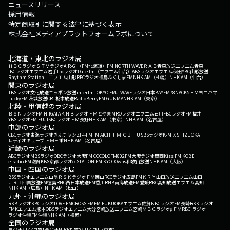
ニュースリリース
採用情報
特定商取引に関する法律に基づく表示
株式会社メディアプラットフォームラボについて
北海道・東北のラジオ局
ＨＢＣラジオ
ＳＴＶラジオ
AIR-G'（FM北海道）
FM NORTH WAVE
ＲＡＢ青森放送
エフエム青森
IBCラジオ
エフエム岩手
tbcラジオ
Date fm（エフエム仙台）
ABSラジオ
エフエム秋田
YBC山形放送
Rhythm Station エフエム山形
RFCラジオ福島
ふくしまFM
NHK AM（札幌）
NHK AM（仙台）
関東のラジオ局
TBSラジオ
文化放送
ニッポン放送
interfm
TOKYO FM
J-WAVE
ラジオ日本
BAYFM78
NACK5
ＦＭヨコハマ
LuckyFM 茨城放送
CRT栃木放送
RadioBerry
FM GUNMA
NHK AM（東京）
北陸・甲信越のラジオ局
ＢＳＮラジオ
FM NIIGATA
ＫＮＢラジオ
ＦＭとやま
MROラジオ
エフエム石川
FBCラジオ
FM福井
YBSラジオ
FM FUJI
SBCラジオ
ＦＭ長野
NHK AM（東京）
NHK AM（名古屋）
中部のラジオ局
CBCラジオ
東海ラジオ
ぎふチャン
ZIP-FM
FM AICHI
ＦＭ ＧＩＦＵ
SBSラジオ
K-MIX SHIZUOKA
レディオキューブ ＦＭ三重
NHK AM（名古屋）
近畿のラジオ局
ABCラジオ
MBSラジオ
OBCラジオ大阪
FM COCOLO
FM802
FM大阪
ラジオ関西
Kiss FM KOBE
e-radio FM滋賀
KBS京都ラジオ
α-STATION FM KYOTO
wbs和歌山放送
NHK AM（大阪）
中国・四国のラジオ局
BSSラジオ
エフエム山陰
ＲＳＫラジオ
ＦＭ岡山
RCCラジオ
広島FM
ＫＲＹ山口放送
エフエム山口
ＪＲＴ四国放送
FM徳島
RNC西日本放送
FM香川
RNB南海放送
FM愛媛
RKC高知放送
エフエム高知
NHK AM（広島）
NHK AM（松山）
九州・沖縄のラジオ局
RKBラジオ
KBCラジオ
LOVE FM
CROSS FM
FM FUKUOKA
エフエム佐賀
NBCラジオ
FM長崎
RKKラジオ
FMKエフエム熊本
OBSラジオ
エフエム大分
宮崎放送
エフエム宮崎
ＭＢＣラジオ
μＦＭ
RBCiラジオ
ラジオ沖縄
FM沖縄
NHK AM（福岡）
全国のラジオ局