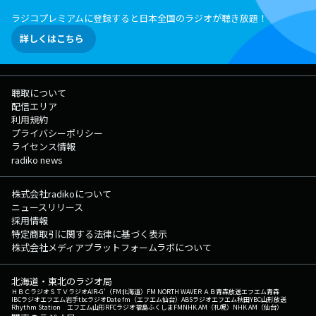
ラジコプレミアムに登録すると日本全国のラジオが聴き放題！
詳しくはこちら
聴取について
配信エリア
利用規約
プライバシーポリシー
ライセンス情報
radiko news
株式会社radikoについて
ニュースリリース
採用情報
特定商取引に関する法律に基づく表示
株式会社メディアプラットフォームラボについて
北海道・東北のラジオ局
ＨＢＣラジオ
ＳＴＶラジオ
AIR-G'（FM北海道）
FM NORTH WAVE
ＲＡＢ青森放送
エフエム青森
IBCラジオ
エフエム岩手
tbcラジオ
Date fm（エフエム仙台）
ABSラジオ
エフエム秋田
YBC山形放送
Rhythm Station エフエム山形
RFCラジオ福島
ふくしまFM
NHK AM（札幌）
NHK AM（仙台）