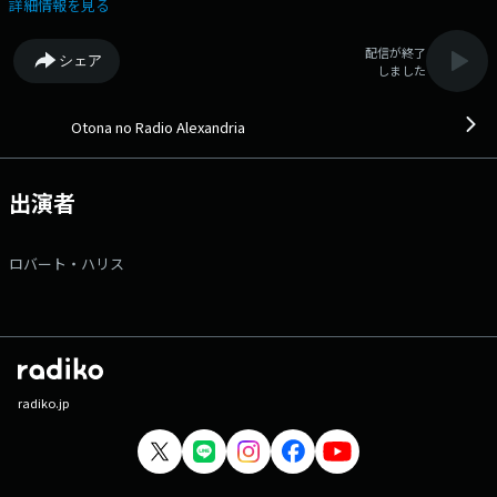
ーエッセイ【SELF PORTRAIT】、過去とイマを繋ぐ名曲たちをオンエア
詳細情報を見る
する【大人のサードプレイス】・・・好奇心をくすぐる雑談を添えなが
ら、”様々な生き方”のヒントを共有していきます。 ▽11:55〜 【 FM石
配信が終了
シェア
川ニュース（JFN） 】 --- 番組Webサイト：https://jfn-
しました
pods.com/program/57661 メッセージフォーム：
https://form.jfn.co.jp/alexandria/message Xアカウントは
「@alexinterfm」
Otona no Radio Alexandria
出演者
ロバート・ハリス
radiko.jp