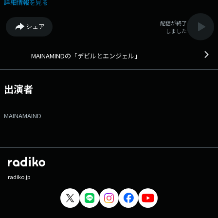
になろう❤ 「愛」をテーマに活動するMAINAMINDが、最近の出来事や気
詳細情報を見る
になることを「デビルorエンジェル」のマインドでトークしていく番組で
す ♪ ゲストコーナーでは、「デビルorエンジェル」トークを展開しなが
配信が終了
シェア
ら、 ゲストの活動やキャラクターを深堀りしていきます。
しました
MAINAMINDの「デビルとエンジェル」
出演者
MAINAMAIND
radiko.jp