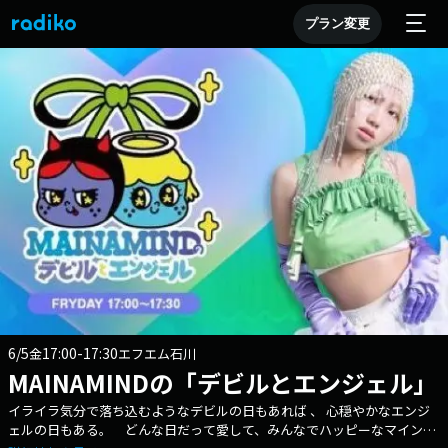
プラン変更
6/5
17:00-17:30
金
エフエム石川
MAINAMINDの「デビルとエンジェル」
イライラ気分で落ち込むようなデビルの日もあれば 、 心穏やかなエンジ
ェルの日もある。 どんな日だって愛して、みんなでハッピーなマインド