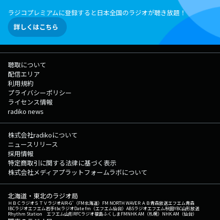
ラジコプレミアムに登録すると日本全国のラジオが聴き放題！
詳しくはこちら
聴取について
配信エリア
利用規約
プライバシーポリシー
ライセンス情報
radiko news
株式会社radikoについて
ニュースリリース
採用情報
特定商取引に関する法律に基づく表示
株式会社メディアプラットフォームラボについて
北海道・東北のラジオ局
ＨＢＣラジオ
ＳＴＶラジオ
AIR-G'（FM北海道）
FM NORTH WAVE
ＲＡＢ青森放送
エフエム青森
IBCラジオ
エフエム岩手
tbcラジオ
Date fm（エフエム仙台）
ABSラジオ
エフエム秋田
YBC山形放送
Rhythm Station エフエム山形
RFCラジオ福島
ふくしまFM
NHK AM（札幌）
NHK AM（仙台）