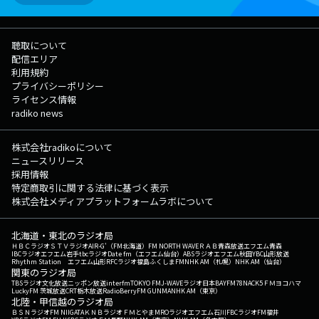
聴取について
配信エリア
利用規約
プライバシーポリシー
ライセンス情報
radiko news
株式会社radikoについて
ニュースリリース
採用情報
特定商取引に関する法律に基づく表示
株式会社メディアプラットフォームラボについて
北海道・東北のラジオ局
ＨＢＣラジオ
ＳＴＶラジオ
AIR-G'（FM北海道）
FM NORTH WAVE
ＲＡＢ青森放送
エフエム青森
IBCラジオ
エフエム岩手
tbcラジオ
Date fm（エフエム仙台）
ABSラジオ
エフエム秋田
YBC山形放送
Rhythm Station エフエム山形
RFCラジオ福島
ふくしまFM
NHK AM（札幌）
NHK AM（仙台）
関東のラジオ局
TBSラジオ
文化放送
ニッポン放送
interfm
TOKYO FM
J-WAVE
ラジオ日本
BAYFM78
NACK5
ＦＭヨコハマ
LuckyFM 茨城放送
CRT栃木放送
RadioBerry
FM GUNMA
NHK AM（東京）
北陸・甲信越のラジオ局
ＢＳＮラジオ
FM NIIGATA
ＫＮＢラジオ
ＦＭとやま
MROラジオ
エフエム石川
FBCラジオ
FM福井