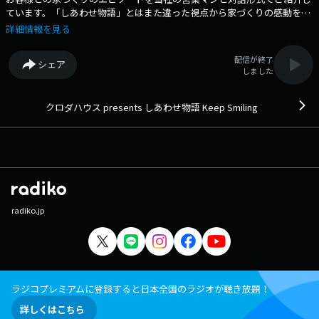
ています。「しあわせ物語」とはまた違った視点から家づくりの感動をお
伝えできると思います。お客様との出会いを通して生まれるしあわせの物
詳細情報を見る
語を素敵な音楽とともにお届けします！
配信が終了
シェア
しました
クロダハウス presents しあわせ物語 Keep Smiling
radiko.jp
ラジコプレミアムに登録すると日本全国のラジオが聴き放題！
詳しくはこちら