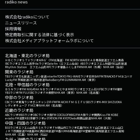
radiko news
株式会社radikoについて
ニュースリリース
採用情報
特定商取引に関する法律に基づく表示
株式会社メディアプラットフォームラボについて
北海道・東北のラジオ局
ＨＢＣラジオ
ＳＴＶラジオ
AIR-G'（FM北海道）
FM NORTH WAVE
ＲＡＢ青森放送
エフエム青森
IBCラジオ
エフエム岩手
tbcラジオ
Date fm（エフエム仙台）
ABSラジオ
エフエム秋田
YBC山形放送
Rhythm Station エフエム山形
RFCラジオ福島
ふくしまFM
NHK AM（札幌）
NHK AM（仙台）
関東のラジオ局
TBSラジオ
文化放送
ニッポン放送
interfm
TOKYO FM
J-WAVE
ラジオ日本
BAYFM78
NACK5
ＦＭヨコハマ
LuckyFM 茨城放送
CRT栃木放送
RadioBerry
FM GUNMA
NHK AM（東京）
北陸・甲信越のラジオ局
ＢＳＮラジオ
FM NIIGATA
ＫＮＢラジオ
ＦＭとやま
MROラジオ
エフエム石川
FBCラジオ
FM福井
YBSラジオ
FM FUJI
SBCラジオ
ＦＭ長野
NHK AM（東京）
NHK AM（名古屋）
中部のラジオ局
CBCラジオ
東海ラジオ
ぎふチャン
ZIP-FM
FM AICHI
ＦＭ ＧＩＦＵ
SBSラジオ
K-MIX SHIZUOKA
レディオキューブ ＦＭ三重
NHK AM（名古屋）
近畿のラジオ局
ABCラジオ
MBSラジオ
OBCラジオ大阪
FM COCOLO
FM802
FM大阪
ラジオ関西
Kiss FM KOBE
e-radio FM滋賀
KBS京都ラジオ
α-STATION FM KYOTO
wbs和歌山放送
NHK AM（大阪）
中国・四国のラジオ局
BSSラジオ
エフエム山陰
ＲＳＫラジオ
ＦＭ岡山
RCCラジオ
広島FM
ＫＲＹ山口放送
エフエム山口
ＪＲＴ四国放送
FM徳島
RNC西日本放送
FM香川
RNB南海放送
FM愛媛
RKC高知放送
エフエム高知
NHK AM（広島）
NHK AM（松山）
九州・沖縄のラジオ局