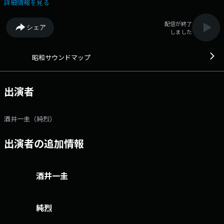
す。 番組Webサイト：https://jfn-pods.com/program/300010554 メ
詳細情報を見る
ッセージフォーム：https://form.jfn.co.jp/sundmap/message
配信が終了
シェア
しました
昭和サウンドマップ
出演者
酒井一圭（純烈）
出演者の追加情報
酒井一圭
純烈