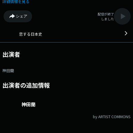
プログラム！ 今回の演目は…『運命の赤い糸の伝説』の起源とも言わ
詳細情報を見る
れている"古事記"に描かれた女性「活玉依毘売」 番組Webサイト：
http://www.jfn.jp/koi メッセージフォーム：
配信が終了
シェア
https://form.jfn.co.jp/history/message
しました
恋する日本史
出演者
神田蘭
出演者の追加情報
神田蘭
by ARTIST COMMONS