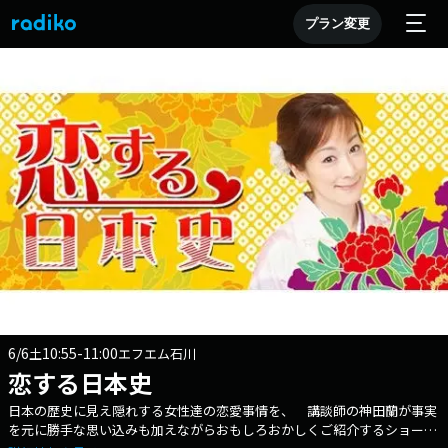
プラン変更
6/6
10:55-11:00
土
エフエム石川
恋する日本史
日本の歴史に見え隠れする女性達の恋愛事情を、 講談師の神田蘭が事実
を元に勝手な思い込みも加えながらおもしろおかしくご紹介するショート