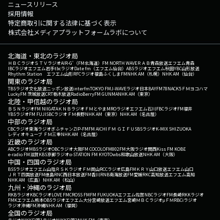
ニュースリリース
採用情報
特定商取引に関する法律に基づく表示
株式会社メディアプラットフォームラボについて
北海道・東北のラジオ局
ＨＢＣラジオ
ＳＴＶラジオ
AIR-G'（FM北海道）
FM NORTH WAVE
ＲＡＢ青森放送
エフエム青森
IBCラジオ
エフエム岩手
tbcラジオ
Date fm（エフエム仙台）
ABSラジオ
エフエム秋田
YBC山形放送
Rhythm Station エフエム山形
RFCラジオ福島
ふくしまFM
NHK AM（札幌）
NHK AM（仙台）
関東のラジオ局
TBSラジオ
文化放送
ニッポン放送
interfm
TOKYO FM
J-WAVE
ラジオ日本
BAYFM78
NACK5
ＦＭヨコハマ
LuckyFM 茨城放送
CRT栃木放送
RadioBerry
FM GUNMA
NHK AM（東京）
北陸・甲信越のラジオ局
ＢＳＮラジオ
FM NIIGATA
ＫＮＢラジオ
ＦＭとやま
MROラジオ
エフエム石川
FBCラジオ
FM福井
YBSラジオ
FM FUJI
SBCラジオ
ＦＭ長野
NHK AM（東京）
NHK AM（名古屋）
中部のラジオ局
CBCラジオ
東海ラジオ
ぎふチャン
ZIP-FM
FM AICHI
ＦＭ ＧＩＦＵ
SBSラジオ
K-MIX SHIZUOKA
レディオキューブ ＦＭ三重
NHK AM（名古屋）
近畿のラジオ局
ABCラジオ
MBSラジオ
OBCラジオ大阪
FM COCOLO
FM802
FM大阪
ラジオ関西
Kiss FM KOBE
e-radio FM滋賀
KBS京都ラジオ
α-STATION FM KYOTO
wbs和歌山放送
NHK AM（大阪）
中国・四国のラジオ局
BSSラジオ
エフエム山陰
ＲＳＫラジオ
ＦＭ岡山
RCCラジオ
広島FM
ＫＲＹ山口放送
エフエム山口
ＪＲＴ四国放送
FM徳島
RNC西日本放送
FM香川
RNB南海放送
FM愛媛
RKC高知放送
エフエム高知
NHK AM（広島）
NHK AM（松山）
九州・沖縄のラジオ局
RKBラジオ
KBCラジオ
LOVE FM
CROSS FM
FM FUKUOKA
エフエム佐賀
NBCラジオ
FM長崎
RKKラジオ
FMKエフエム熊本
OBSラジオ
エフエム大分
宮崎放送
エフエム宮崎
ＭＢＣラジオ
μＦＭ
RBCiラジオ
ラジオ沖縄
FM沖縄
NHK AM（福岡）
全国のラジオ局