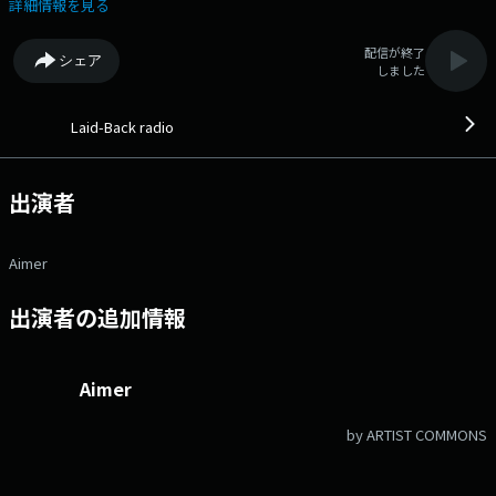
みに！ 番組Webサイト：
詳細情報を見る
https://audee.jp/program/show/300007697 メッセージフォーム：
https://form.jfn.co.jp/laidback/message
配信が終了
シェア
しました
Laid-Back radio
出演者
Aimer
出演者の追加情報
Aimer
by ARTIST COMMONS