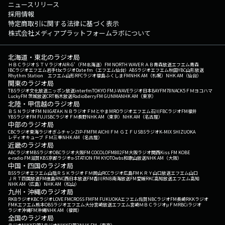
ニュースリリース
採用情報
特定商取引に関する法律に基づく表示
株式会社メディアプラットフォームラボについて
北海道・東北のラジオ局
ＨＢＣラジオ
ＳＴＶラジオ
AIR-G'（FM北海道）
FM NORTH WAVE
ＲＡＢ青森放送
エフエム青森
IBCラジオ
エフエム岩手
tbcラジオ
Date fm（エフエム仙台）
ABSラジオ
エフエム秋田
YBC山形放送
Rhythm Station エフエム山形
RFCラジオ福島
ふくしまFM
NHK AM（札幌）
NHK AM（仙台）
関東のラジオ局
TBSラジオ
文化放送
ニッポン放送
interfm
TOKYO FM
J-WAVE
ラジオ日本
BAYFM78
NACK5
ＦＭヨコハマ
LuckyFM 茨城放送
CRT栃木放送
RadioBerry
FM GUNMA
NHK AM（東京）
北陸・甲信越のラジオ局
ＢＳＮラジオ
FM NIIGATA
ＫＮＢラジオ
ＦＭとやま
MROラジオ
エフエム石川
FBCラジオ
FM福井
YBSラジオ
FM FUJI
SBCラジオ
ＦＭ長野
NHK AM（東京）
NHK AM（名古屋）
中部のラジオ局
CBCラジオ
東海ラジオ
ぎふチャン
ZIP-FM
FM AICHI
ＦＭ ＧＩＦＵ
SBSラジオ
K-MIX SHIZUOKA
レディオキューブ ＦＭ三重
NHK AM（名古屋）
近畿のラジオ局
ABCラジオ
MBSラジオ
OBCラジオ大阪
FM COCOLO
FM802
FM大阪
ラジオ関西
Kiss FM KOBE
e-radio FM滋賀
KBS京都ラジオ
α-STATION FM KYOTO
wbs和歌山放送
NHK AM（大阪）
中国・四国のラジオ局
BSSラジオ
エフエム山陰
ＲＳＫラジオ
ＦＭ岡山
RCCラジオ
広島FM
ＫＲＹ山口放送
エフエム山口
ＪＲＴ四国放送
FM徳島
RNC西日本放送
FM香川
RNB南海放送
FM愛媛
RKC高知放送
エフエム高知
NHK AM（広島）
NHK AM（松山）
九州・沖縄のラジオ局
RKBラジオ
KBCラジオ
LOVE FM
CROSS FM
FM FUKUOKA
エフエム佐賀
NBCラジオ
FM長崎
RKKラジオ
FMKエフエム熊本
OBSラジオ
エフエム大分
宮崎放送
エフエム宮崎
ＭＢＣラジオ
μＦＭ
RBCiラジオ
ラジオ沖縄
FM沖縄
NHK AM（福岡）
全国のラジオ局