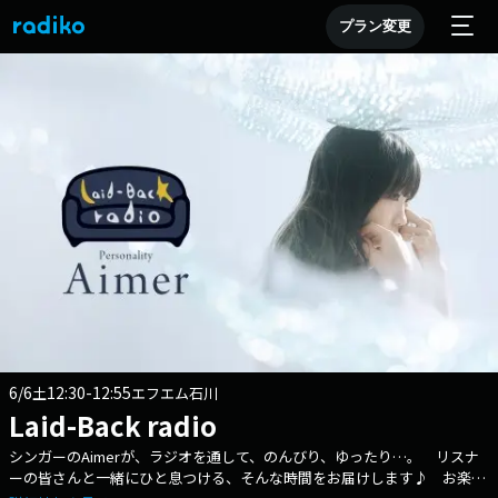
プラン変更
6/6
12:30-12:55
土
エフエム石川
Laid-Back radio
シンガーのAimerが、ラジオを通して、のんびり、ゆったり…。 リスナ
ーの皆さんと一緒にひと息つける、そんな時間をお届けします♪ お楽し