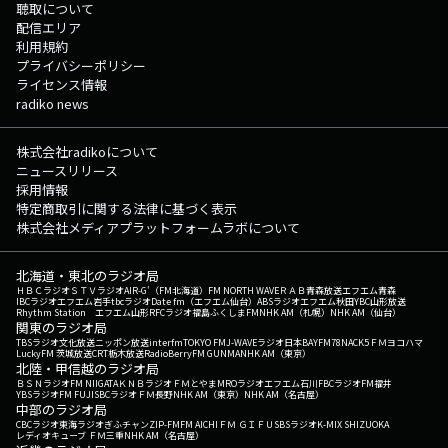
聴取について
配信エリア
利用規約
プライバシーポリシー
ライセンス情報
radiko news
株式会社radikoについて
ニュースリリース
採用情報
特定商取引に関する法律に基づく表示
株式会社メディアプラットフォームラボについて
北海道・東北のラジオ局
ＨＢＣラジオ
ＳＴＶラジオ
AIR-G'（FM北海道）
FM NORTH WAVE
ＲＡＢ青森放送
エフエム青森
IBCラジオ
エフエム岩手
tbcラジオ
Date fm（エフエム仙台）
ABSラジオ
エフエム秋田
YBC山形放送
Rhythm Station エフエム山形
RFCラジオ福島
ふくしまFM
NHK AM（札幌）
NHK AM（仙台）
関東のラジオ局
TBSラジオ
文化放送
ニッポン放送
interfm
TOKYO FM
J-WAVE
ラジオ日本
BAYFM78
NACK5
ＦＭヨコハマ
LuckyFM 茨城放送
CRT栃木放送
RadioBerry
FM GUNMA
NHK AM（東京）
北陸・甲信越のラジオ局
ＢＳＮラジオ
FM NIIGATA
ＫＮＢラジオ
ＦＭとやま
MROラジオ
エフエム石川
FBCラジオ
FM福井
YBSラジオ
FM FUJI
SBCラジオ
ＦＭ長野
NHK AM（東京）
NHK AM（名古屋）
中部のラジオ局
CBCラジオ
東海ラジオ
ぎふチャン
ZIP-FM
FM AICHI
ＦＭ ＧＩＦＵ
SBSラジオ
K-MIX SHIZUOKA
レディオキューブ ＦＭ三重
NHK AM（名古屋）