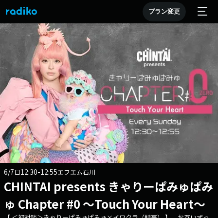
プラン変更
6/7
12:30-12:55
日
エフエム石川
CHINTAI presents きゃりーぱみゅぱみ
ゅ Chapter #0 ～Touch Your Heart～
【 ＜初対談＞きゃりーぱみゅぱみゅ×イワクラ（蛙亭） 】 お互いずっ