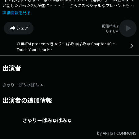
と話したかった2人が遂に・・・！ さらにスペシャルなプレゼントもあ
り！ きゃりーぱみゅぱみゅが興味のあることをお話したり、 話を聞
詳細情報を見る
きたい方をゲストに迎えたりしながら、リスナーの皆さんと一緒に、 人
生の新たな一歩を踏み出すヒントを探している 「きゃりーぱみゅぱみゅ
配信が終了
シェア
Chapter#0」 今週は芸人の【 イワクラ（蛙亭） 】さんをお迎えしま
しました
す！ 近くいるけどちゃんと話すことが出来ていなかった2人が遂に対
面！ きゃりーがイワクラさんの“コンビ” “プライベート”を深掘り！ さ
CHINTAI presents きゃりーぱみゅぱみゅ Chapter #0 ～
らに今週からスペシャルなプレゼントもあり！ 詳しくは放送に
Touch Your Heart～
て・・・ PODCAST： https://www.tfm.co.jp/podcast/heart 番組
Webサイト：https://www.tfm.co.jp/heart/ メッセージフォーム：
https://www.tfm.co.jp/f/heart/message Xハッシュタグは「#チャプ
出演者
ター0」 Xアカウントは「@ChapterZero_JFN」
きゃりーぱみゅぱみゅ
出演者の追加情報
きゃりーぱみゅぱみゅ
by ARTIST COMMONS