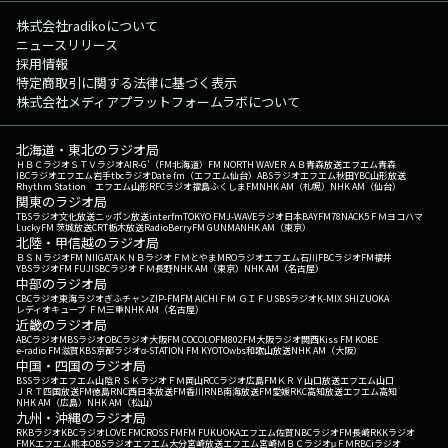
株式会社radikoについて
ニュースリリース
採用情報
特定商取引に関する法律に基づく表示
株式会社メディアプラットフォームラボについて
北海道・東北のラジオ局
ＨＢＣラジオ
ＳＴＶラジオ
AIR-G'（FM北海道）
FM NORTH WAVE
ＲＡＢ青森放送
エフエム青森
IBCラジオ
エフエム岩手
tbcラジオ
Date fm（エフエム仙台）
ABSラジオ
エフエム秋田
YBC山形放送
Rhythm Station エフエム山形
RFCラジオ福島
ふくしまFM
NHK AM（札幌）
NHK AM（仙台）
関東のラジオ局
TBSラジオ
文化放送
ニッポン放送
interfm
TOKYO FM
J-WAVE
ラジオ日本
BAYFM78
NACK5
ＦＭヨコハマ
LuckyFM 茨城放送
CRT栃木放送
RadioBerry
FM GUNMA
NHK AM（東京）
北陸・甲信越のラジオ局
ＢＳＮラジオ
FM NIIGATA
ＫＮＢラジオ
ＦＭとやま
MROラジオ
エフエム石川
FBCラジオ
FM福井
YBSラジオ
FM FUJI
SBCラジオ
ＦＭ長野
NHK AM（東京）
NHK AM（名古屋）
中部のラジオ局
CBCラジオ
東海ラジオ
ぎふチャン
ZIP-FM
FM AICHI
ＦＭ ＧＩＦＵ
SBSラジオ
K-MIX SHIZUOKA
レディオキューブ ＦＭ三重
NHK AM（名古屋）
近畿のラジオ局
ABCラジオ
MBSラジオ
OBCラジオ大阪
FM COCOLO
FM802
FM大阪
ラジオ関西
Kiss FM KOBE
e-radio FM滋賀
KBS京都ラジオ
α-STATION FM KYOTO
wbs和歌山放送
NHK AM（大阪）
中国・四国のラジオ局
BSSラジオ
エフエム山陰
ＲＳＫラジオ
ＦＭ岡山
RCCラジオ
広島FM
ＫＲＹ山口放送
エフエム山口
ＪＲＴ四国放送
FM徳島
RNC西日本放送
FM香川
RNB南海放送
FM愛媛
RKC高知放送
エフエム高知
NHK AM（広島）
NHK AM（松山）
九州・沖縄のラジオ局
RKBラジオ
KBCラジオ
LOVE FM
CROSS FM
FM FUKUOKA
エフエム佐賀
NBCラジオ
FM長崎
RKKラジオ
FMKエフエム熊本
OBSラジオ
エフエム大分
宮崎放送
エフエム宮崎
ＭＢＣラジオ
μＦＭ
RBCiラジオ