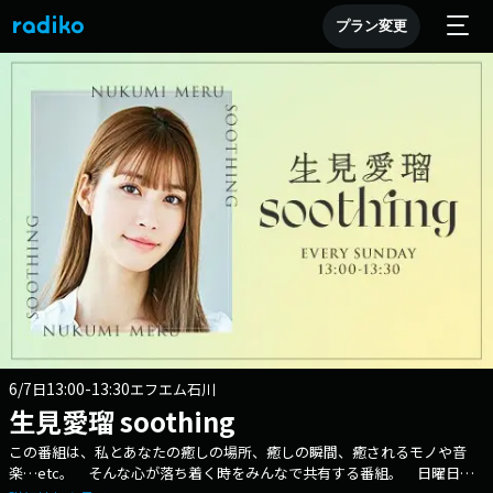
プラン変更
6/7
13:00-13:30
日
エフエム石川
生見愛瑠 soothing
この番組は、私とあなたの癒しの場所、癒しの瞬間、癒されるモノや音
楽…etc。 そんな心が落ち着く時をみんなで共有する番組。 日曜日の