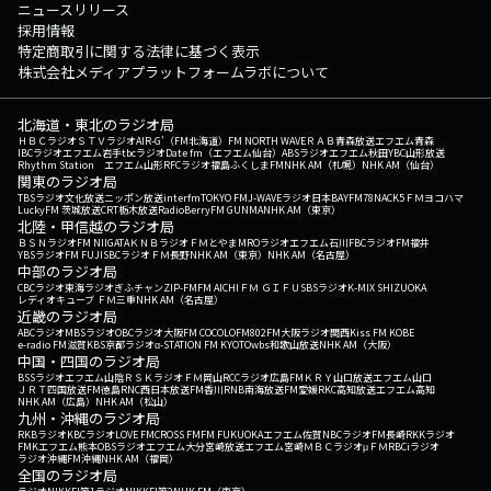
ニュースリリース
採用情報
特定商取引に関する法律に基づく表示
株式会社メディアプラットフォームラボについて
北海道・東北のラジオ局
ＨＢＣラジオ
ＳＴＶラジオ
AIR-G'（FM北海道）
FM NORTH WAVE
ＲＡＢ青森放送
エフエム青森
IBCラジオ
エフエム岩手
tbcラジオ
Date fm（エフエム仙台）
ABSラジオ
エフエム秋田
YBC山形放送
Rhythm Station エフエム山形
RFCラジオ福島
ふくしまFM
NHK AM（札幌）
NHK AM（仙台）
関東のラジオ局
TBSラジオ
文化放送
ニッポン放送
interfm
TOKYO FM
J-WAVE
ラジオ日本
BAYFM78
NACK5
ＦＭヨコハマ
LuckyFM 茨城放送
CRT栃木放送
RadioBerry
FM GUNMA
NHK AM（東京）
北陸・甲信越のラジオ局
ＢＳＮラジオ
FM NIIGATA
ＫＮＢラジオ
ＦＭとやま
MROラジオ
エフエム石川
FBCラジオ
FM福井
YBSラジオ
FM FUJI
SBCラジオ
ＦＭ長野
NHK AM（東京）
NHK AM（名古屋）
中部のラジオ局
CBCラジオ
東海ラジオ
ぎふチャン
ZIP-FM
FM AICHI
ＦＭ ＧＩＦＵ
SBSラジオ
K-MIX SHIZUOKA
レディオキューブ ＦＭ三重
NHK AM（名古屋）
近畿のラジオ局
ABCラジオ
MBSラジオ
OBCラジオ大阪
FM COCOLO
FM802
FM大阪
ラジオ関西
Kiss FM KOBE
e-radio FM滋賀
KBS京都ラジオ
α-STATION FM KYOTO
wbs和歌山放送
NHK AM（大阪）
中国・四国のラジオ局
BSSラジオ
エフエム山陰
ＲＳＫラジオ
ＦＭ岡山
RCCラジオ
広島FM
ＫＲＹ山口放送
エフエム山口
ＪＲＴ四国放送
FM徳島
RNC西日本放送
FM香川
RNB南海放送
FM愛媛
RKC高知放送
エフエム高知
NHK AM（広島）
NHK AM（松山）
九州・沖縄のラジオ局
RKBラジオ
KBCラジオ
LOVE FM
CROSS FM
FM FUKUOKA
エフエム佐賀
NBCラジオ
FM長崎
RKKラジオ
FMKエフエム熊本
OBSラジオ
エフエム大分
宮崎放送
エフエム宮崎
ＭＢＣラジオ
μＦＭ
RBCiラジオ
ラジオ沖縄
FM沖縄
NHK AM（福岡）
全国のラジオ局