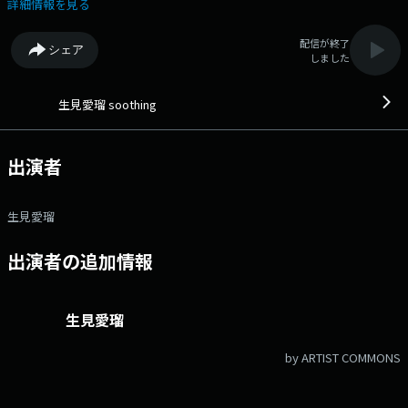
午後、リラックスタイムを一緒に過ごしてみませんか？ 番組Webサイ
詳細情報を見る
ト：https://www.tfm.co.jp/f/soothing/message メッセージフォーム：
https://www.tfm.co.jp/f/soothing/message Xハッシュタグは「#める
配信が終了
シェア
ラジ」 Xアカウントは「@meruru_jfn」
しました
生見愛瑠 soothing
出演者
生見愛瑠
出演者の追加情報
生見愛瑠
by ARTIST COMMONS