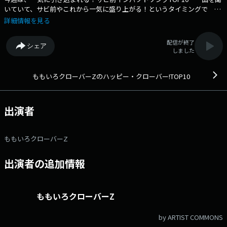
いていて、サビ前やこれから一気に盛り上がる！というタイミングで イ
ンパクト大な演出があって、大盛り上がり！！ 今回のハピクロは、そん
詳細情報を見る
な楽曲を皆さんのリクエストから集計します！ 例えば！ サビの前に効
果音が入っていたり、楽器が特徴的な音で盛り上げていたり、 変わった
配信が終了
シェア
歌詞が耳を引く！ などなど、あなたが、サビ入りに引き込まれるなぁ～
しました
と思えばOKです！ 思い出やエピソードもあればぜひ一緒に教えてくだ
さい♪ Xの実況投稿でも一緒に盛り上がりましょう～！ そしてお待
たせしました！ 今回はスペシャル企画「ランクイン曲当てクイズ」を実
ももいろクローバーZのハッピー・クローバー!TOP10
施します！ 見事当てた方の中から抽選で 『1万円分のギフト券＋ハピ
クロステッカー』をセットで5名様にプレゼント！ 参加方法はカンタ
ン！放送を聴いてチェックしてください♪ メッセージはハピクロ
出演者
TOP10のホームページからお待ちしています！ 番組Webサイト：
https://www.tfm.co.jp/clover/ メッセージフォーム：
https://www.tfm.co.jp/f/clover/form Xハッシュタグは「#ハピク
ももいろクローバーZ
ロ」 Xアカウントは「@happyclo」
出演者の追加情報
ももいろクローバーZ
by ARTIST COMMONS