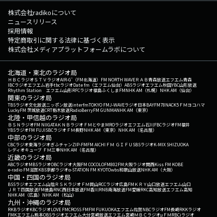
株式会社radikoについて
ニュースリリース
採用情報
特定商取引に関する法律に基づく表示
株式会社メディアプラットフォームラボについて
北海道・東北のラジオ局
ＨＢＣラジオ
ＳＴＶラジオ
AIR-G'（FM北海道）
FM NORTH WAVE
ＲＡＢ青森放送
エフエム青森
IBCラジオ
エフエム岩手
tbcラジオ
Date fm（エフエム仙台）
ABSラジオ
エフエム秋田
YBC山形放送
Rhythm Station エフエム山形
RFCラジオ福島
ふくしまFM
NHK AM（札幌）
NHK AM（仙台）
関東のラジオ局
TBSラジオ
文化放送
ニッポン放送
interfm
TOKYO FM
J-WAVE
ラジオ日本
BAYFM78
NACK5
ＦＭヨコハマ
LuckyFM 茨城放送
CRT栃木放送
RadioBerry
FM GUNMA
NHK AM（東京）
北陸・甲信越のラジオ局
ＢＳＮラジオ
FM NIIGATA
ＫＮＢラジオ
ＦＭとやま
MROラジオ
エフエム石川
FBCラジオ
FM福井
YBSラジオ
FM FUJI
SBCラジオ
ＦＭ長野
NHK AM（東京）
NHK AM（名古屋）
中部のラジオ局
CBCラジオ
東海ラジオ
ぎふチャン
ZIP-FM
FM AICHI
ＦＭ ＧＩＦＵ
SBSラジオ
K-MIX SHIZUOKA
レディオキューブ ＦＭ三重
NHK AM（名古屋）
近畿のラジオ局
ABCラジオ
MBSラジオ
OBCラジオ大阪
FM COCOLO
FM802
FM大阪
ラジオ関西
Kiss FM KOBE
e-radio FM滋賀
KBS京都ラジオ
α-STATION FM KYOTO
wbs和歌山放送
NHK AM（大阪）
中国・四国のラジオ局
BSSラジオ
エフエム山陰
ＲＳＫラジオ
ＦＭ岡山
RCCラジオ
広島FM
ＫＲＹ山口放送
エフエム山口
ＪＲＴ四国放送
FM徳島
RNC西日本放送
FM香川
RNB南海放送
FM愛媛
RKC高知放送
エフエム高知
NHK AM（広島）
NHK AM（松山）
九州・沖縄のラジオ局
RKBラジオ
KBCラジオ
LOVE FM
CROSS FM
FM FUKUOKA
エフエム佐賀
NBCラジオ
FM長崎
RKKラジオ
FMKエフエム熊本
OBSラジオ
エフエム大分
宮崎放送
エフエム宮崎
ＭＢＣラジオ
μＦＭ
RBCiラジオ