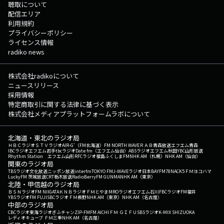
聴取について
配信エリア
利用規約
プライバシーポリシー
ライセンス情報
radiko news
株式会社radikoについて
ニュースリリース
採用情報
特定商取引に関する法律に基づく表示
株式会社メディアプラットフォームラボについて
北海道・東北のラジオ局
ＨＢＣラジオ
ＳＴＶラジオ
AIR-G'（FM北海道）
FM NORTH WAVE
ＲＡＢ青森放送
エフエム青森
IBCラジオ
エフエム岩手
tbcラジオ
Date fm（エフエム仙台）
ABSラジオ
エフエム秋田
YBC山形放送
Rhythm Station エフエム山形
RFCラジオ福島
ふくしまFM
NHK AM（札幌）
NHK AM（仙台）
関東のラジオ局
TBSラジオ
文化放送
ニッポン放送
interfm
TOKYO FM
J-WAVE
ラジオ日本
BAYFM78
NACK5
ＦＭヨコハマ
LuckyFM 茨城放送
CRT栃木放送
RadioBerry
FM GUNMA
NHK AM（東京）
北陸・甲信越のラジオ局
ＢＳＮラジオ
FM NIIGATA
ＫＮＢラジオ
ＦＭとやま
MROラジオ
エフエム石川
FBCラジオ
FM福井
YBSラジオ
FM FUJI
SBCラジオ
ＦＭ長野
NHK AM（東京）
NHK AM（名古屋）
中部のラジオ局
CBCラジオ
東海ラジオ
ぎふチャン
ZIP-FM
FM AICHI
ＦＭ ＧＩＦＵ
SBSラジオ
K-MIX SHIZUOKA
レディオキューブ ＦＭ三重
NHK AM（名古屋）