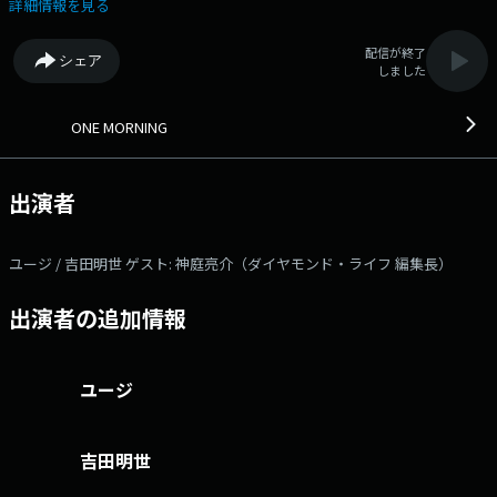
品の消費税、来年4月からの1％案」について。 今朝も「BEST HITS
詳細情報を見る
REQUEST」、お待ちしています！！ 詳しくはワンモの公式Xをチェッ
ク！＞ JI BLUEとワンモのスペシャルコラボ企画、 「サッカー日
配信が終了
シェア
本応援キャンペーン 〜最高の景色へ〜」開催中！ W杯が開幕する6/12ま
しました
で毎日、6時30分頃にJI BLUEのメンバー12人が日替わりで登場！ 今朝
は、佐野雄大さんがモーニングメッセージを届けてくれます！お楽しみ
に！ 日替わりのリスナーアンケート＜ワンコメ・ワンジャッジ＞ 今
ONE MORNING
朝のワンコメは「面接」にまつわるエピソードを募集します。 ⇨投票
は★ONE MORNING 公式Xで実施！★また「#ワンモ」であなたの声=ワン
コメを募集中です！ タレントの"ユージ"とフリーアナウンサーの"吉
出演者
田明世"がお届けする「ONE MORNING」。 今日も一緒に素敵な1日をス
タートさせましょう！ みなさんからの「BEST HITS REQUEST」もHP
から募集中！！ 採用された方には番組オリジナルステッカーをプレゼン
ユージ / 吉田明世 ゲスト: 神庭亮介（ダイヤモンド・ライフ 編集長）
トしています。 ＊時間多少前後する場合があります。 また、内容も
一部変更となる場合があります＊ ▽06:15〜 【 ワンコメ・ワンジャッ
出演者の追加情報
ジ 】 今朝のワンコメは「面接」にまつわるエピソードを募集しま
す。 番組がピックアップしたニュースやトピックスについての アナ
タの意見＝ワンコメをお聞かせください。 「ONE MORNING」公式Xや番
組メッセージフォームからお願いします！ Xでは「ワンジャッジ」も実
ユージ
施中！ 7時台、8時台でも随所で紹介していきます。 ▽06:49〜 【 快
適生活ラジオショッピング 】 快適生活ラジオショッピング
▽06:55〜 【 MY OLYMPIC 】 トップアスリートたちが出演！ 日本各地
吉田明世
で開催される競技会などを通して、かつての名選手から将来有望なオリン
ピック代表選手のタマゴまで選手を紹介。 ▽07:00〜 【 MORNING