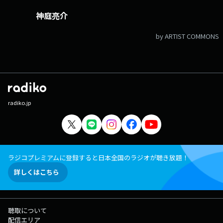
HEADLINE 】 全国のお天気と最新のHEADLINE NEWSをお届け。 今朝の
気になるニュースについて、 ダイヤモンド・ライフ編集長の【 神庭亮介
神庭亮介
】さんが解説します。 ▽07:10〜 【 リポビタンD TREND NET 】 ネッ
トニュースの内側にいるプロフェッショナルが話題のニュースを解説。
by ARTIST COMMONS
本日はダイヤモンド・ライフ編集長の【 神庭亮介 】さん。 今朝は「来
年4月からの1％案」が有力とされる食料品の消費税について。
▽07:19〜 【 KUMON 笑顔100点満点♪ 】 「子どもの頃、KUMONやって
ました！」「今、子どもが通っています！」 …というパパやママのリア
ルな声をお届けします。 ▽07:20〜 【 ONE MORE NEWS 】 ここ1ヶ
月ほどのニュースの中から、 気になるものを“もう1つ”ピックアッ
プ！ 今回は、福島県郡山市の磐越道で起きたマイクロバス事故、 その
radiko.jp
背景には何があるのか、専門家に伺います。 本日のゲスト： 神庭亮介
（ダイヤモンド・ライフ 編集長） 番組Webサイト：
https://www.tfm.co.jp/one/ メッセージフォーム：
https://www.tfm.co.jp/one/form/ Xハッシュタグは「#ワンモ」 Xア
カウントは「@ONEMORNING_1」
ラジコプレミアムに登録すると日本全国のラジオが聴き放題！
詳しくはこちら
聴取について
配信エリア