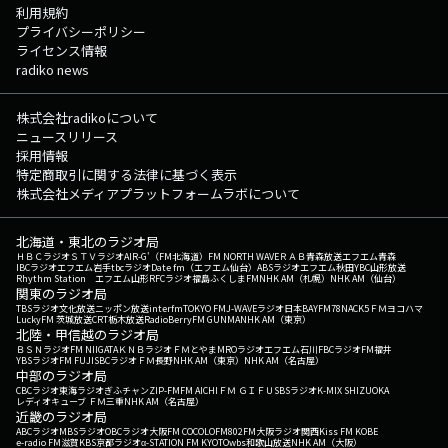
利用規約
プライバシーポリシー
ライセンス情報
radiko news
株式会社radikoについて
ニュースリリース
採用情報
特定商取引に関する法律に基づく表示
株式会社メディアプラットフォームラボについて
北海道・東北のラジオ局
ＨＢＣラジオ
ＳＴＶラジオ
AIR-G'（FM北海道）
FM NORTH WAVE
ＲＡＢ青森放送
エフエム青森
IBCラジオ
エフエム岩手
tbcラジオ
Date fm（エフエム仙台）
ABSラジオ
エフエム秋田
YBC山形放送
Rhythm Station エフエム山形
RFCラジオ福島
ふくしまFM
NHK AM（札幌）
NHK AM（仙台）
関東のラジオ局
TBSラジオ
文化放送
ニッポン放送
interfm
TOKYO FM
J-WAVE
ラジオ日本
BAYFM78
NACK5
ＦＭヨコハマ
LuckyFM 茨城放送
CRT栃木放送
RadioBerry
FM GUNMA
NHK AM（東京）
北陸・甲信越のラジオ局
ＢＳＮラジオ
FM NIIGATA
ＫＮＢラジオ
ＦＭとやま
MROラジオ
エフエム石川
FBCラジオ
FM福井
YBSラジオ
FM FUJI
SBCラジオ
ＦＭ長野
NHK AM（東京）
NHK AM（名古屋）
中部のラジオ局
CBCラジオ
東海ラジオ
ぎふチャン
ZIP-FM
FM AICHI
ＦＭ ＧＩＦＵ
SBSラジオ
K-MIX SHIZUOKA
レディオキューブ ＦＭ三重
NHK AM（名古屋）
近畿のラジオ局
ABCラジオ
MBSラジオ
OBCラジオ大阪
FM COCOLO
FM802
FM大阪
ラジオ関西
Kiss FM KOBE
e-radio FM滋賀
KBS京都ラジオ
α-STATION FM KYOTO
wbs和歌山放送
NHK AM（大阪）