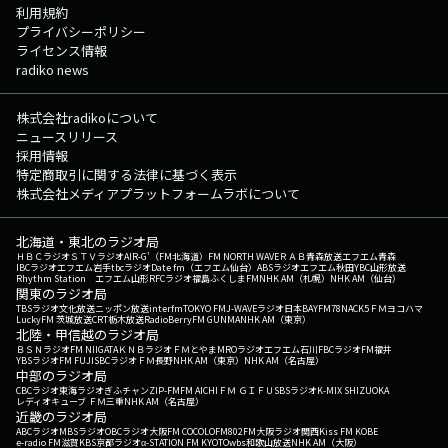
利用規約
プライバシーポリシー
ライセンス情報
radiko news
株式会社radikoについて
ニュースリリース
採用情報
特定商取引に関する法律に基づく表示
株式会社メディアプラットフォームラボについて
北海道・東北のラジオ局
ＨＢＣラジオ
ＳＴＶラジオ
AIR-G'（FM北海道）
FM NORTH WAVE
ＲＡＢ青森放送
エフエム青森
IBCラジオ
エフエム岩手
tbcラジオ
Date fm（エフエム仙台）
ABSラジオ
エフエム秋田
YBC山形放送
Rhythm Station エフエム山形
RFCラジオ福島
ふくしまFM
NHK AM（札幌）
NHK AM（仙台）
関東のラジオ局
TBSラジオ
文化放送
ニッポン放送
interfm
TOKYO FM
J-WAVE
ラジオ日本
BAYFM78
NACK5
ＦＭヨコハマ
LuckyFM 茨城放送
CRT栃木放送
RadioBerry
FM GUNMA
NHK AM（東京）
北陸・甲信越のラジオ局
ＢＳＮラジオ
FM NIIGATA
ＫＮＢラジオ
ＦＭとやま
MROラジオ
エフエム石川
FBCラジオ
FM福井
YBSラジオ
FM FUJI
SBCラジオ
ＦＭ長野
NHK AM（東京）
NHK AM（名古屋）
中部のラジオ局
CBCラジオ
東海ラジオ
ぎふチャン
ZIP-FM
FM AICHI
ＦＭ ＧＩＦＵ
SBSラジオ
K-MIX SHIZUOKA
レディオキューブ ＦＭ三重
NHK AM（名古屋）
近畿のラジオ局
ABCラジオ
MBSラジオ
OBCラジオ大阪
FM COCOLO
FM802
FM大阪
ラジオ関西
Kiss FM KOBE
e-radio FM滋賀
KBS京都ラジオ
α-STATION FM KYOTO
wbs和歌山放送
NHK AM（大阪）