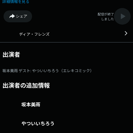
タメフェス「YATSUI FESTIVAL! 2026」が、 6月20日・21日に渋谷を中心
詳細情報を見る
とした10ヶ所の会場で開催！ 音楽、お笑い、アイドル……ジャンルを超
えた出演者が2日間で250組が出演！！ 毎年恒例の「やついフェス」のこ
配信が終了
シェア
となど、いろいろうかがいます☆ 本日のゲスト： やついいちろう（エ
しました
レキコミック） 番組Webサイト：https://www.tfm.co.jp/dear/ X
ハッシュタグは「#ディアフレンズ」 Xアカウントは
「@dearfriends80」
ディア・フレンズ
出演者
坂本美雨 ゲスト: やついいちろう（エレキコミック）
出演者の追加情報
坂本美雨
やついいちろう