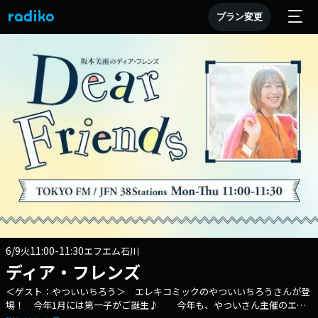
プラン変更
6/9
11:00-11:30
火
エフエム石川
ディア・フレンズ
＜ゲスト：やついいちろう＞ エレキコミックのやついいちろうさんが登
場！ 今年1月には第一子がご誕生♪ 今年も、やついさん主催のエン