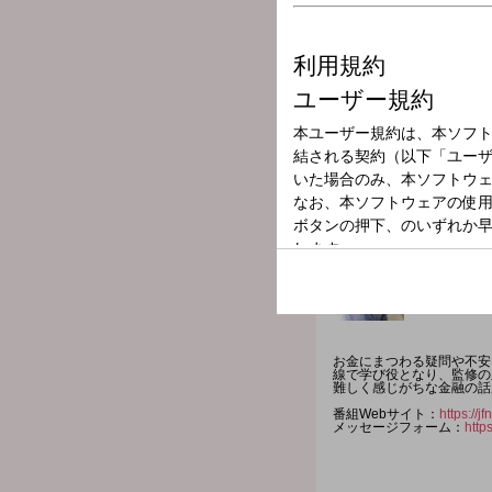
放送局
放送時間
2026年6月10日
番組名
Money Talks
お金にまつわる疑問や不安を
線で学び役となり、監修の
難しく感じがちな金融の話
番組Webサイト：
https://
メッセージフォーム：
http