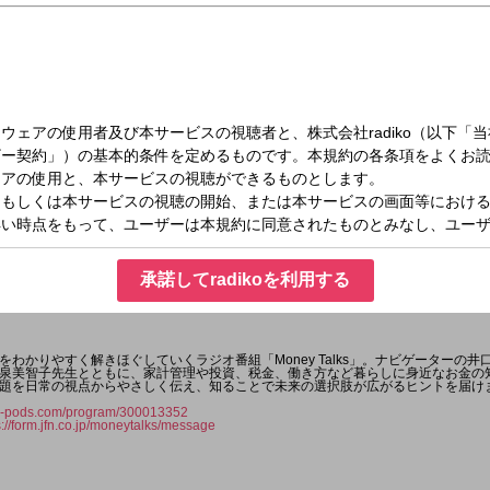
（水）10:55～11:00
承諾してradikoを利用する
わかりやすく解きほぐしていくラジオ番組「Money Talks」。ナビゲーターの
泉美智子先生とともに、家計管理や投資、税金、働き方など暮らしに身近なお金の
題を日常の視点からやさしく伝え、知ることで未来の選択肢が広がるヒントを届け
jfn-pods.com/program/300013352
s://form.jfn.co.jp/moneytalks/message