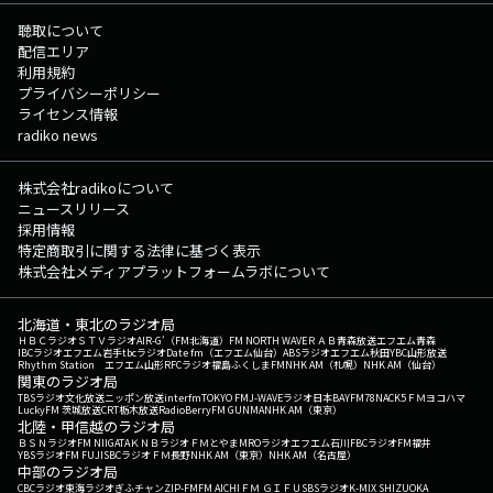
聴取について
配信エリア
利用規約
プライバシーポリシー
ライセンス情報
radiko news
株式会社radikoについて
ニュースリリース
採用情報
特定商取引に関する法律に基づく表示
株式会社メディアプラットフォームラボについて
北海道・東北のラジオ局
ＨＢＣラジオ
ＳＴＶラジオ
AIR-G'（FM北海道）
FM NORTH WAVE
ＲＡＢ青森放送
エフエム青森
IBCラジオ
エフエム岩手
tbcラジオ
Date fm（エフエム仙台）
ABSラジオ
エフエム秋田
YBC山形放送
Rhythm Station エフエム山形
RFCラジオ福島
ふくしまFM
NHK AM（札幌）
NHK AM（仙台）
関東のラジオ局
TBSラジオ
文化放送
ニッポン放送
interfm
TOKYO FM
J-WAVE
ラジオ日本
BAYFM78
NACK5
ＦＭヨコハマ
LuckyFM 茨城放送
CRT栃木放送
RadioBerry
FM GUNMA
NHK AM（東京）
北陸・甲信越のラジオ局
ＢＳＮラジオ
FM NIIGATA
ＫＮＢラジオ
ＦＭとやま
MROラジオ
エフエム石川
FBCラジオ
FM福井
YBSラジオ
FM FUJI
SBCラジオ
ＦＭ長野
NHK AM（東京）
NHK AM（名古屋）
中部のラジオ局
CBCラジオ
東海ラジオ
ぎふチャン
ZIP-FM
FM AICHI
ＦＭ ＧＩＦＵ
SBSラジオ
K-MIX SHIZUOKA