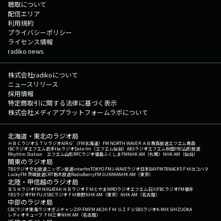
聴取について
配信エリア
利用規約
プライバシーポリシー
ライセンス情報
radiko news
株式会社radikoについて
ニュースリリース
採用情報
特定商取引に関する法律に基づく表示
株式会社メディアプラットフォームラボについて
北海道・東北のラジオ局
ＨＢＣラジオ
ＳＴＶラジオ
AIR-G'（FM北海道）
FM NORTH WAVE
ＲＡＢ青森放送
エフエム青森
IBCラジオ
エフエム岩手
tbcラジオ
Date fm（エフエム仙台）
ABSラジオ
エフエム秋田
YBC山形放送
Rhythm Station エフエム山形
RFCラジオ福島
ふくしまFM
NHK AM（札幌）
NHK AM（仙台）
関東のラジオ局
TBSラジオ
文化放送
ニッポン放送
interfm
TOKYO FM
J-WAVE
ラジオ日本
BAYFM78
NACK5
ＦＭヨコハマ
LuckyFM 茨城放送
CRT栃木放送
RadioBerry
FM GUNMA
NHK AM（東京）
北陸・甲信越のラジオ局
ＢＳＮラジオ
FM NIIGATA
ＫＮＢラジオ
ＦＭとやま
MROラジオ
エフエム石川
FBCラジオ
FM福井
YBSラジオ
FM FUJI
SBCラジオ
ＦＭ長野
NHK AM（東京）
NHK AM（名古屋）
中部のラジオ局
CBCラジオ
東海ラジオ
ぎふチャン
ZIP-FM
FM AICHI
ＦＭ ＧＩＦＵ
SBSラジオ
K-MIX SHIZUOKA
レディオキューブ ＦＭ三重
NHK AM（名古屋）